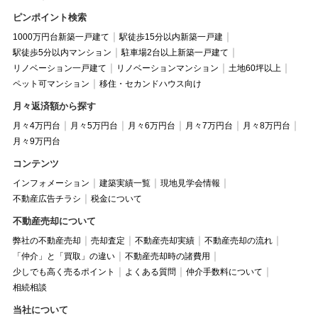
ピンポイント検索
1000万円台新築一戸建て
駅徒歩15分以内新築一戸建
駅徒歩5分以内マンション
駐車場2台以上新築一戸建て
リノベーション一戸建て
リノベーションマンション
土地60坪以上
ペット可マンション
移住・セカンドハウス向け
月々返済額から探す
月々4万円台
月々5万円台
月々6万円台
月々7万円台
月々8万円台
月々9万円台
コンテンツ
インフォメーション
建築実績一覧
現地見学会情報
不動産広告チラシ
税金について
不動産売却について
弊社の不動産売却
売却査定
不動産売却実績
不動産売却の流れ
「仲介」と「買取」の違い
不動産売却時の諸費用
少しでも高く売るポイント
よくある質問
仲介手数料について
相続相談
当社について