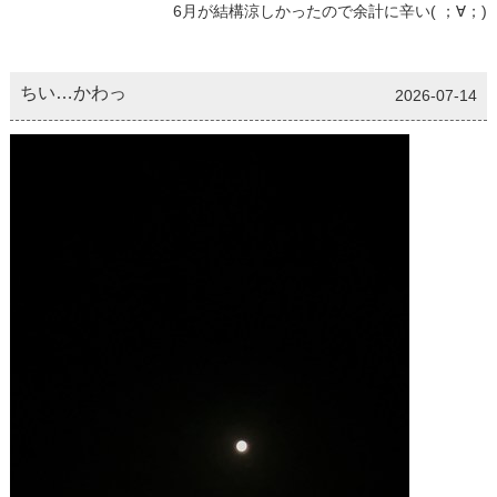
6月が結構涼しかったので余計に辛い( ；∀；)
ちい…かわっ
2026-07-14