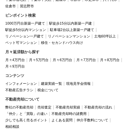
佐倉市
習志野市
ピンポイント検索
1000万円台新築一戸建て
駅徒歩15分以内新築一戸建
駅徒歩5分以内マンション
駐車場2台以上新築一戸建て
リノベーション一戸建て
リノベーションマンション
土地60坪以上
ペット可マンション
移住・セカンドハウス向け
月々返済額から探す
月々4万円台
月々5万円台
月々6万円台
月々7万円台
月々8万円台
月々9万円台
コンテンツ
インフォメーション
建築実績一覧
現地見学会情報
不動産広告チラシ
税金について
不動産売却について
弊社の不動産売却
売却査定
不動産売却実績
不動産売却の流れ
「仲介」と「買取」の違い
不動産売却時の諸費用
少しでも高く売るポイント
よくある質問
仲介手数料について
相続相談