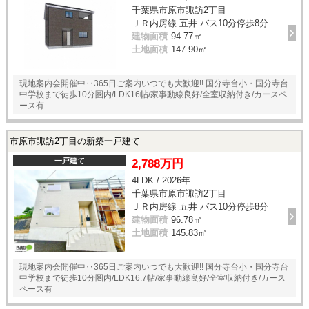
千葉県市原市諏訪2丁目
ＪＲ内房線 五井 バス10分停歩8分
建物面積
94.77㎡
土地面積
147.90㎡
現地案内会開催中‥365日ご案内いつでも大歓迎!! 国分寺台小・国分寺台
中学校まで徒歩10分圏内/LDK16帖/家事動線良好/全室収納付き/カースペ
ース有
市原市諏訪2丁目の新築一戸建て
一戸建て
2,788万円
4LDK / 2026年
千葉県市原市諏訪2丁目
ＪＲ内房線 五井 バス10分停歩8分
建物面積
96.78㎡
土地面積
145.83㎡
現地案内会開催中‥365日ご案内いつでも大歓迎!! 国分寺台小・国分寺台
中学校まで徒歩10分圏内/LDK16.7帖/家事動線良好/全室収納付き/カース
ペース有