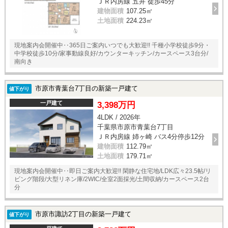
ＪＲ内房線 五井 徒歩45分
建物面積
107.25㎡
土地面積
224.23㎡
現地案内会開催中‥365日ご案内いつでも大歓迎!! 千種小学校徒歩9分・
中学校徒歩10分/家事動線良好/カウンターキッチン/カースペース3台分/
南向き
市原市青葉台7丁目の新築一戸建て
値下がり
一戸建て
3,398万円
4LDK / 2026年
千葉県市原市青葉台7丁目
ＪＲ内房線 姉ヶ崎 バス4分停歩12分
建物面積
112.79㎡
土地面積
179.71㎡
現地案内会開催中‥即日ご案内大歓迎!! 閑静な住宅地/LDK広々23.5帖/リ
ビング階段/大型リネン庫/2WIC/全室2面採光/土間収納/カースペース2台
分
市原市諏訪2丁目の新築一戸建て
値下がり