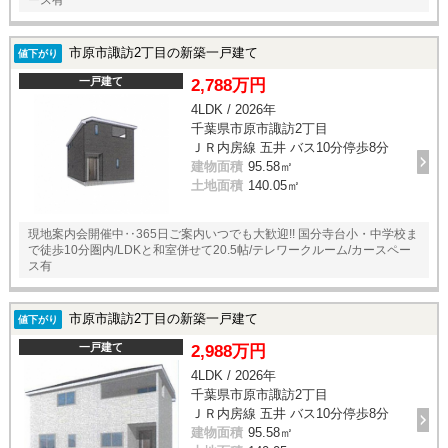
市原市諏訪2丁目の新築一戸建て
値下がり
一戸建て
2,788万円
4LDK / 2026年
千葉県市原市諏訪2丁目
ＪＲ内房線 五井 バス10分停歩8分
建物面積
95.58㎡
土地面積
140.05㎡
現地案内会開催中‥365日ご案内いつでも大歓迎!! 国分寺台小・中学校ま
で徒歩10分圏内/LDKと和室併せて20.5帖/テレワークルーム/カースペー
ス有
市原市諏訪2丁目の新築一戸建て
値下がり
一戸建て
2,988万円
4LDK / 2026年
千葉県市原市諏訪2丁目
ＪＲ内房線 五井 バス10分停歩8分
建物面積
95.58㎡