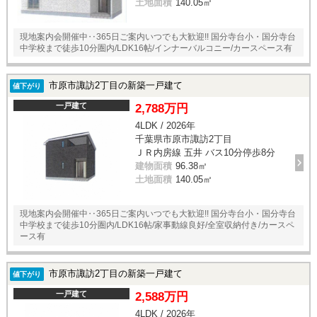
土地面積
140.05㎡
現地案内会開催中‥365日ご案内いつでも大歓迎!! 国分寺台小・国分寺台
中学校まで徒歩10分圏内/LDK16帖/インナーバルコニー/カースペース有
市原市諏訪2丁目の新築一戸建て
値下がり
一戸建て
2,788万円
4LDK / 2026年
千葉県市原市諏訪2丁目
ＪＲ内房線 五井 バス10分停歩8分
建物面積
96.38㎡
土地面積
140.05㎡
現地案内会開催中‥365日ご案内いつでも大歓迎!! 国分寺台小・国分寺台
中学校まで徒歩10分圏内/LDK16帖/家事動線良好/全室収納付き/カースペ
ース有
市原市諏訪2丁目の新築一戸建て
値下がり
一戸建て
2,588万円
4LDK / 2026年