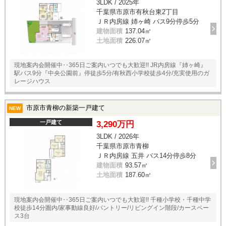
3LDK / 2025年
千葉県市原市有秋台東2丁目
ＪＲ内房線 姉ヶ崎 バス9分停歩5分
建物面積
137.04㎡
土地面積
226.07㎡
現地案内会開催中‥365日ご案内いつでも大歓迎!! JR内房線『姉ヶ崎』
駅バス9分『中央公園前』停徒歩5分/有秋西小学校徒歩4分/充実使用のガ
レージハウス
市原市青柳の新築一戸建て
NEW
一戸建て
3,290万円
3LDK / 2026年
千葉県市原市青柳
ＪＲ内房線 五井 バス14分停歩8分
建物面積
93.57㎡
土地面積
187.60㎡
現地案内会開催中‥365日ご案内いつでも大歓迎!! 千種小学校・千種中学
校徒歩14分圏内/家事動線良好/パントリー/リビングイン階段/カースペー
ス3台