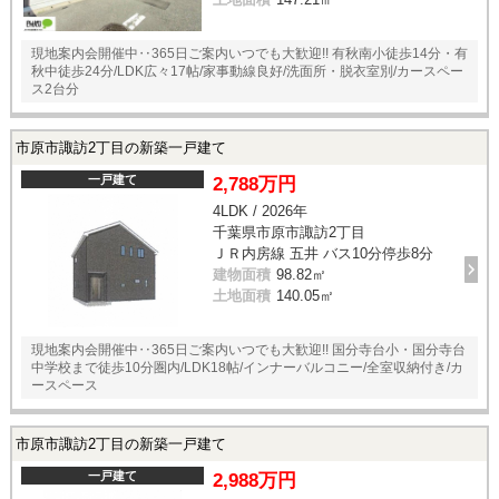
現地案内会開催中‥365日ご案内いつでも大歓迎!! 有秋南小徒歩14分・有
秋中徒歩24分/LDK広々17帖/家事動線良好/洗面所・脱衣室別/カースペー
ス2台分
市原市諏訪2丁目の新築一戸建て
一戸建て
2,788万円
4LDK / 2026年
千葉県市原市諏訪2丁目
ＪＲ内房線 五井 バス10分停歩8分
建物面積
98.82㎡
土地面積
140.05㎡
現地案内会開催中‥365日ご案内いつでも大歓迎!! 国分寺台小・国分寺台
中学校まで徒歩10分圏内/LDK18帖/インナーバルコニー/全室収納付き/カ
ースペース
市原市諏訪2丁目の新築一戸建て
一戸建て
2,988万円