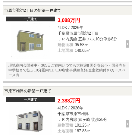
市原市諏訪2丁目の新築一戸建て
一戸建て
3,088万円
4LDK / 2026年
千葉県市原市諏訪2丁目
ＪＲ内房線 五井 バス10分停歩8分
建物面積
95.58㎡
土地面積
140.05㎡
現地案内会開催中‥365日ご案内いつでも大歓迎!! 国分寺台小・国分寺台
中学校まで徒歩10分圏内/LDK16帖/家事動線良好/全室収納付き/カースペ
ース有
市原市椎津の新築一戸建て
一戸建て
2,388万円
4LDK / 2026年
千葉県市原市椎津
ＪＲ内房線 姉ヶ崎 徒歩28分
建物面積
101.25㎡
土地面積
187.83㎡