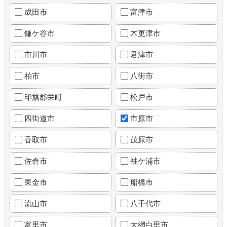
成田市
富津市
鎌ケ谷市
木更津市
市川市
君津市
柏市
八街市
印旛郡栄町
松戸市
四街道市
市原市
香取市
茂原市
佐倉市
袖ケ浦市
東金市
船橋市
流山市
八千代市
富里市
大網白里市