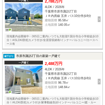
一戸建て
2,788万円
4LDK / 2026年
千葉県市原市諏訪2丁目
ＪＲ内房線 五井 バス10分停歩8分
建物面積
95.58㎡
土地面積
140.05㎡
現地案内会開催中‥365日ご案内いつでも大歓迎!! 国分寺台小学校徒歩10
分！/4SLDK/防犯カメラ付き/全居室収納有/インナーバルコニー/カースペ
ース有
市原市諏訪2丁目の新築一戸建て
値下がり
一戸建て
2,488万円
4LDK / 2026年
千葉県市原市諏訪2丁目
ＪＲ内房線 五井 バス10分停歩8分
建物面積
96.78㎡
土地面積
148.84㎡
現地案内会開催中‥365日ご案内いつでも大歓迎!! 国分寺台小学校徒歩10
分！/4LDK/防犯カメラ付き/家事動線良好/インナーバルコニー/庭・カー