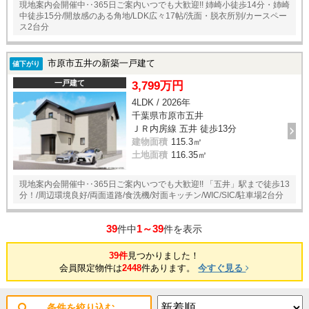
現地案内会開催中‥365日ご案内いつでも大歓迎!! 姉崎小徒歩14分・姉崎
中徒歩15分/開放感のある角地/LDK広々17帖/洗面・脱衣所別/カースペー
ス2台分
市原市五井の新築一戸建て
値下がり
一戸建て
3,799万円
4LDK / 2026年
千葉県市原市五井
ＪＲ内房線 五井 徒歩13分
建物面積
115.3㎡
土地面積
116.35㎡
現地案内会開催中‥365日ご案内いつでも大歓迎!! 「五井」駅まで徒歩13
分！/周辺環境良好/両面道路/食洗機/対面キッチン/WIC/SIC/駐車場2台分
39
1～39
件中
件を表示
39件
見つかりました！
会員限定物件は
2448
件あります。
今すぐ見る
条件を絞り込む