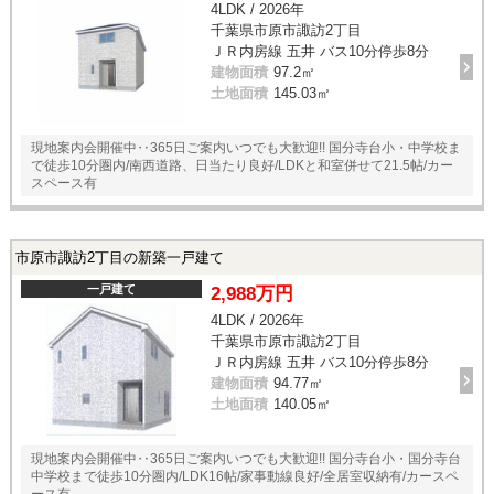
4LDK / 2026年
千葉県市原市諏訪2丁目
ＪＲ内房線 五井 バス10分停歩8分
建物面積
97.2㎡
土地面積
145.03㎡
現地案内会開催中‥365日ご案内いつでも大歓迎!! 国分寺台小・中学校ま
で徒歩10分圏内/南西道路、日当たり良好/LDKと和室併せて21.5帖/カー
スペース有
市原市諏訪2丁目の新築一戸建て
一戸建て
2,988万円
4LDK / 2026年
千葉県市原市諏訪2丁目
ＪＲ内房線 五井 バス10分停歩8分
建物面積
94.77㎡
土地面積
140.05㎡
現地案内会開催中‥365日ご案内いつでも大歓迎!! 国分寺台小・国分寺台
中学校まで徒歩10分圏内/LDK16帖/家事動線良好/全居室収納有/カースペ
ース有