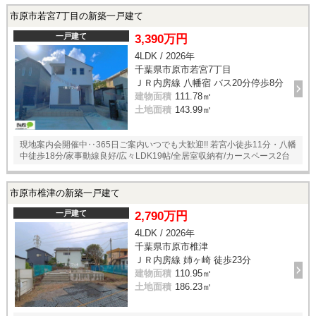
市原市若宮7丁目の新築一戸建て
一戸建て
3,390万円
4LDK / 2026年
千葉県市原市若宮7丁目
ＪＲ内房線 八幡宿 バス20分停歩8分
建物面積
111.78㎡
土地面積
143.99㎡
現地案内会開催中‥365日ご案内いつでも大歓迎!! 若宮小徒歩11分・八幡
中徒歩18分/家事動線良好/広々LDK19帖/全居室収納有/カースペース2台
市原市椎津の新築一戸建て
一戸建て
2,790万円
4LDK / 2026年
千葉県市原市椎津
ＪＲ内房線 姉ヶ崎 徒歩23分
建物面積
110.95㎡
土地面積
186.23㎡