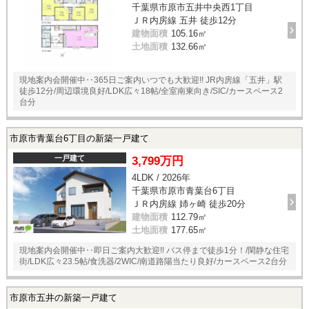
千葉県市原市五井中央西1丁目
ＪＲ内房線 五井 徒歩12分
建物面積
105.16㎡
土地面積
132.66㎡
現地案内会開催中‥365日ご案内いつでも大歓迎!! JR内房線「五井」駅
徒歩12分/周辺環境良好/LDK広々18帖/全室南東向き/SIC/カースペース2
台分
市原市青葉台6丁目の新築一戸建て
一戸建て
3,799万円
4LDK / 2026年
千葉県市原市青葉台6丁目
ＪＲ内房線 姉ヶ崎 徒歩20分
建物面積
112.79㎡
土地面積
177.65㎡
現地案内会開催中‥即日ご案内大歓迎!! バス停まで徒歩1分！/閑静な住宅
街/LDK広々23.5帖/食洗器/2WIC/南道路陽当たり良好/カースペース2台分
市原市五井の新築一戸建て