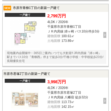
市原市青柳1丁目の新築一戸建て
NEW
一戸建て
2,799万円
4LDK / 2026年
千葉県市原市青柳1丁目
ＪＲ内房線 姉ヶ崎 バス10分停歩3分
建物面積
100.61㎡
土地面積
173.89㎡
現地案内会開催中‥365日ご案内いつでも大歓迎!! JR内房線『姉ヶ崎』
駅までバス10分『青柳西』停まで徒歩3分/千種小学校・中学校徒歩23分/
長期優良住宅
市原市君塚2丁目の新築一戸建て
一戸建て
3,998万円
4LDK / 2026年
千葉県市原市君塚2丁目
ＪＲ内房線 八幡宿 徒歩32分
建物面積
113.73㎡
土地面積
142.15㎡