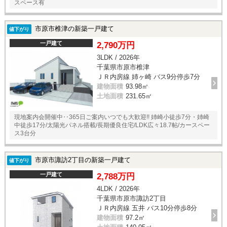
スペース有
市原市椎津の新築一戸建て
値下がり
一戸建て
2,790万円
3LDK / 2026年
千葉県市原市椎津
ＪＲ内房線 姉ヶ崎 バス9分停歩7分
建物面積
93.98㎡
土地面積
231.65㎡
現地案内会開催中‥365日ご案内いつでも大歓迎!! 姉崎小徒歩7分・姉崎
中徒歩17分/太陽光パネル搭載/長期優良住宅/LDK広々18.7帖/カースペー
ス3台分
市原市諏訪2丁目の新築一戸建て
値下がり
一戸建て
2,788万円
4LDK / 2026年
千葉県市原市諏訪2丁目
ＪＲ内房線 五井 バス10分停歩8分
建物面積
97.2㎡