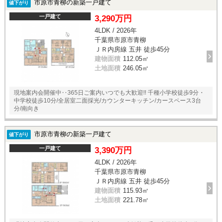
市原市青柳の新築一戸建て
値下がり
一戸建て
3,290万円
4LDK / 2026年
千葉県市原市青柳
ＪＲ内房線 五井 徒歩45分
建物面積
112.05㎡
土地面積
246.05㎡
現地案内会開催中‥365日ご案内いつでも大歓迎!! 千種小学校徒歩9分・
中学校徒歩10分/全居室二面採光/カウンターキッチン/カースペース3台
分/南向き
市原市青柳の新築一戸建て
値下がり
一戸建て
3,390万円
4LDK / 2026年
千葉県市原市青柳
ＪＲ内房線 五井 徒歩45分
建物面積
115.93㎡
土地面積
221.78㎡