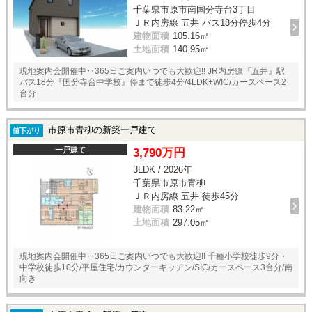
千葉県市原市南国分寺台3丁目
ＪＲ内房線 五井 バス18分停歩4分
建物面積
105.16㎡
土地面積
140.95㎡
現地案内会開催中‥365日ご案内いつでも大歓迎!! JR内房線『五井』駅
バス18分『国分寺台中学校』停まで徒歩4分/4LDK+WIC/カースペース2
台分
市原市青柳の新築一戸建て
値下がり
一戸建て
3,790万円
3LDK / 2026年
千葉県市原市青柳
ＪＲ内房線 五井 徒歩45分
建物面積
83.22㎡
土地面積
297.05㎡
現地案内会開催中‥365日ご案内いつでも大歓迎!! 千種小学校徒歩9分・
中学校徒歩10分/平屋住宅/カウンターキッチン/SIC/カースペース3台分/南
向き