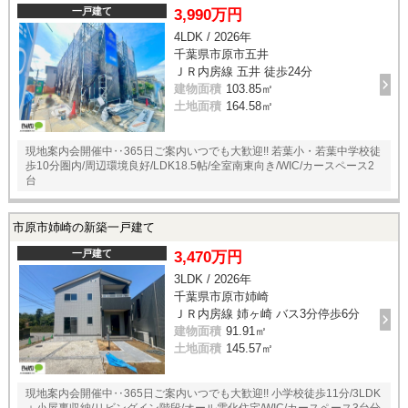
一戸建て
3,990万円
4LDK / 2026年
千葉県市原市五井
ＪＲ内房線 五井 徒歩24分
建物面積
103.85㎡
土地面積
164.58㎡
現地案内会開催中‥365日ご案内いつでも大歓迎!! 若葉小・若葉中学校徒
歩10分圏内/周辺環境良好/LDK18.5帖/全室南東向き/WIC/カースペース2
台
市原市姉崎の新築一戸建て
一戸建て
3,470万円
3LDK / 2026年
千葉県市原市姉崎
ＪＲ内房線 姉ヶ崎 バス3分停歩6分
建物面積
91.91㎡
土地面積
145.57㎡
現地案内会開催中‥365日ご案内いつでも大歓迎!! 小学校徒歩11分/3LDK
＋小屋裏収納/リビングイン階段/オール電化住宅/WIC/カースペース3台分