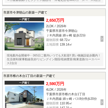
市原市今津朝山の新築一戸建て
一戸建て
2,650万円
2LDK / 2026年
千葉県市原市今津朝山
ＪＲ内房線 姉ヶ崎 徒歩22分
建物面積
68.72㎡
土地面積
139.14㎡
現地案内会開催中‥365日ご案内いつでも大歓迎!! 買い物施設徒歩圏内！
生活便利/家事動線良好/リビングイン階段/収納豊富/南東道路/カースペー
ス2台分
市原市椎の木台1丁目の新築一戸建て
一戸建て
2,590万円
4LDK / 2026年
千葉県市原市椎の木台1丁目
ＪＲ内房線 姉ヶ崎 バス8分停歩20分
建物面積
110.95㎡
土地面積
147.21㎡