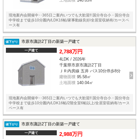
土地面積
140.05㎡
現地案内会開催中‥365日ご案内いつでも大歓迎!! 国分寺台小・国分寺台
中学校まで徒歩10分圏内/LDK16帖/家事動線良好/全居室収納有/カースペ
ース有
市原市諏訪2丁目の新築一戸建て
値下がり
一戸建て
2,788万円
4LDK / 2026年
千葉県市原市諏訪2丁目
ＪＲ内房線 五井 バス10分停歩8分
建物面積
95.58㎡
土地面積
140.04㎡
現地案内会開催中‥365日ご案内いつでも大歓迎!! 国分寺台小・国分寺台
中学校まで徒歩10分圏内/LDK16帖/2階全室6帖以上/全居室収納有/カース
ペース有
市原市諏訪2丁目の新築一戸建て
値下がり
一戸建て
2,988万円