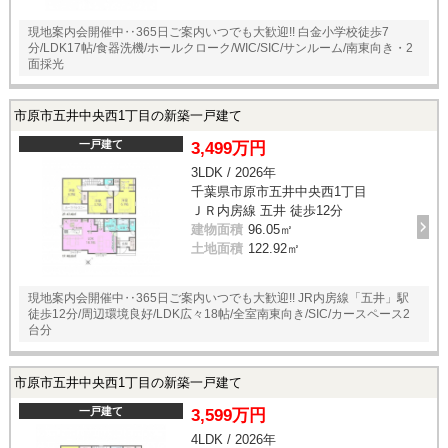
現地案内会開催中‥365日ご案内いつでも大歓迎!! 白金小学校徒歩7
分/LDK17帖/食器洗機/ホールクローク/WIC/SIC/サンルーム/南東向き・2
面採光
市原市五井中央西1丁目の新築一戸建て
一戸建て
3,499万円
3LDK / 2026年
千葉県市原市五井中央西1丁目
ＪＲ内房線 五井 徒歩12分
建物面積
96.05㎡
土地面積
122.92㎡
現地案内会開催中‥365日ご案内いつでも大歓迎!! JR内房線「五井」駅
徒歩12分/周辺環境良好/LDK広々18帖/全室南東向き/SIC/カースペース2
台分
市原市五井中央西1丁目の新築一戸建て
一戸建て
3,599万円
4LDK / 2026年