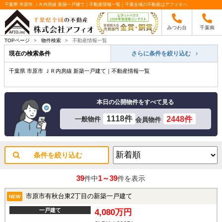
千葉県 市原市 ＪＲ内房線 新築一戸建て｜不動産情報一覧｜千葉全域の不動産はアフィオへ
みつわ台
千葉南
TOPページ
>
物件検索
>
不動産情報一覧
現在の検索条件
さらに条件を絞り込む
千葉県 市原市 ＪＲ内房線 新築一戸建て｜不動産情報一覧
本日の公開物件をすべて見る
1118件
2448件
一般物件
会員物件
条件を絞り込む
39
1～39
件中
件を表示
市原市有秋台東2丁目の新築一戸建て
NEW
一戸建て
4,080万円