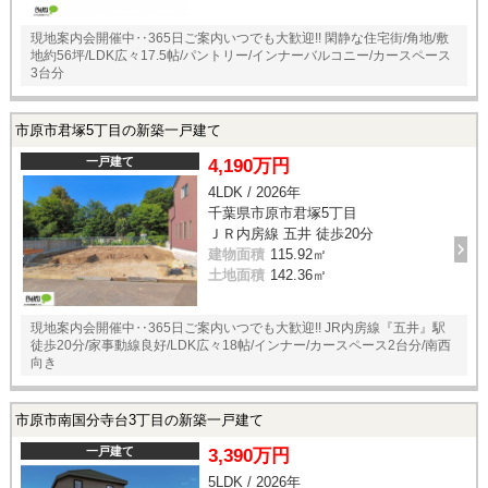
現地案内会開催中‥365日ご案内いつでも大歓迎!! 閑静な住宅街/角地/敷
地約56坪/LDK広々17.5帖/パントリー/インナーバルコニー/カースペース
3台分
市原市君塚5丁目の新築一戸建て
一戸建て
4,190万円
4LDK / 2026年
千葉県市原市君塚5丁目
ＪＲ内房線 五井 徒歩20分
建物面積
115.92㎡
土地面積
142.36㎡
現地案内会開催中‥365日ご案内いつでも大歓迎!! JR内房線『五井』駅
徒歩20分/家事動線良好/LDK広々18帖/インナー/カースペース2台分/南西
向き
市原市南国分寺台3丁目の新築一戸建て
一戸建て
3,390万円
5LDK / 2026年