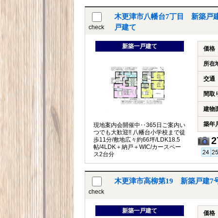
木更津市八幡台7丁目 新築戸
戸建て
check
新築一戸建て
価格
所在
交通
間取
建物
築年
現地案内会開催中‥365日ご案内い
つでも大歓迎!! 八幡台小学校まで徒
2
歩11分/敷地広々約66坪/LDK18.5
帖/4LDK＋納戸＋WIC/カースペー
ス2台分
木更津市高柳第19 新築戸建
check
新築一戸建て
価格