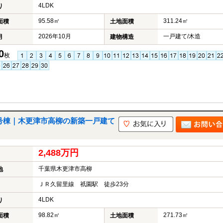
4LDK
り
95.58㎡
311.24㎡
面積
土地面積
2026年10月
一戸建て/木造
月
建物構造
0
枚
3号棟｜木更津市高柳の新築一戸建て
2,488万円
千葉県木更津市高柳
地
ＪＲ久留里線 祇園駅 徒歩23分
4LDK
り
98.82㎡
271.73㎡
面積
土地面積