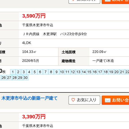
3,590万円
千葉県木更津市牛込
地
ＪＲ内房線 木更津駅 バス23分停歩9分
4LDK
り
104.33㎡
220.09㎡
面積
土地面積
2026年5月
一戸建て/木造
月
建物構造
0
枚
｜木更津市牛込の新築一戸建て
3,390万円
千葉県木更津市牛込
地