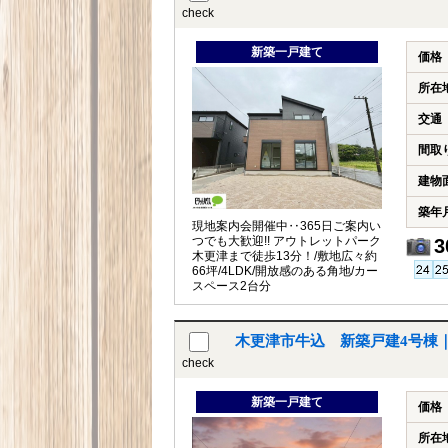
check
新築一戸建て
価格
所在
交通
間取
建物
築年
現地案内会開催中‥365日ご案内い
つでも大歓迎!! アウトレットパーク
3
木更津まで徒歩13分！/敷地広々約
66坪/4LDK/開放感のある角地/カー
スペース2台分
木更津市牛込 新築戸建4号棟
check
新築一戸建て
価格
所在