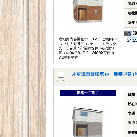
間取
建物
築年
3
現地案内会開催中‥365日ご案内い
つでも大歓迎!! コンビニ、ドラック
ストア徒歩7分/閑静な住宅街/敷地
広々約94坪/4LDK＋WIC/全室南向
き/駐車場有
木更津市高柳第19 新築戸建
check
新築一戸建て
価格
所在
交通
間取
建物