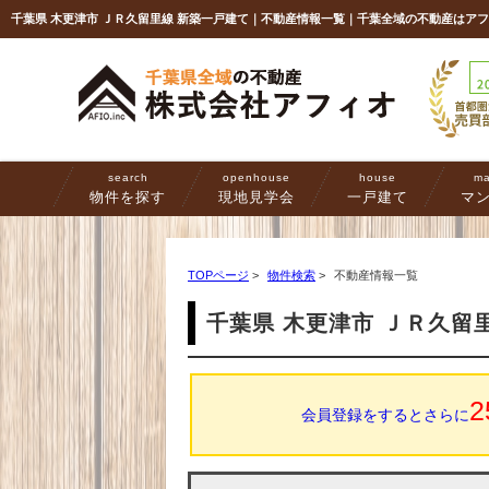
千葉県 木更津市 ＪＲ久留里線 新築一戸建て｜不動産情報一覧｜千葉全域の不動産はア
search
openhouse
house
ma
物件を探す
現地見学会
一戸建て
マ
TOPページ
>
物件検索
>
不動産情報一覧
千葉県 木更津市 ＪＲ久留
2
会員登録をするとさらに