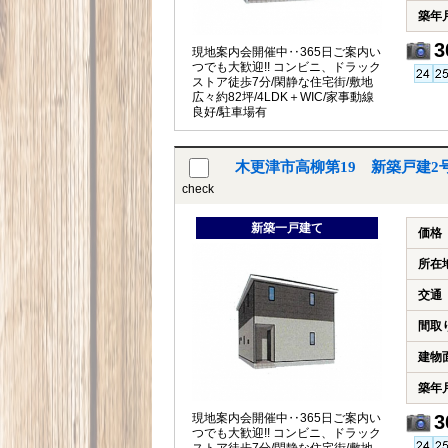
築年
3
現地案内会開催中‥365日ご案内い
つでも大歓迎!! コンビニ、ドラック
ストア徒歩7分/閑静な住宅街/敷地
広々約82坪/4LDK＋WIC/家事動線
良好/駐車場有
木更津市高柳第19 新築戸建
check
新築一戸建て
価格
所在
交通
間取
建物
築年
3
現地案内会開催中‥365日ご案内い
つでも大歓迎!! コンビニ、ドラック