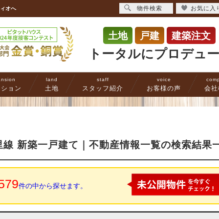
物件検索
お気に入
フィオへ
土地
戸建
建築注文
トータルにプロデュ
nsion
land
staff
voice
com
ンション
土地
スタッフ紹介
お客様の声
会社
里線 新築一戸建て｜不動産情報一覧の検索結果
579
件の中から探せます。