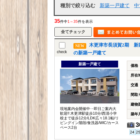
種別で絞り込む
新築一戸建て
中
35
件中
1～35
件を表示
木更津市長須賀2期 新
NEW
check
の新築一戸建て
新築一戸建て
価格
所在
交通
間取
建物
現地案内会開催中‥即日ご案内大
歓迎!! 木更津駅徒歩10分/西清小学
築年
校まで徒歩12分/LDK広々18.1帖/リ
ビングイン階段/食洗器/WIC/カース
3
ペース2台