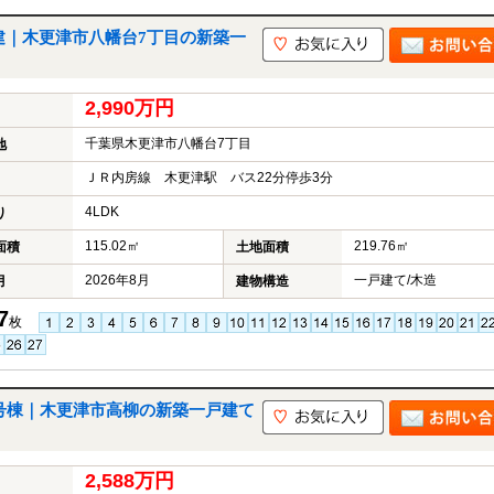
建｜木更津市八幡台7丁目の新築一
2,990万円
千葉県木更津市八幡台7丁目
地
ＪＲ内房線 木更津駅 バス22分停歩3分
4LDK
り
115.02㎡
219.76㎡
面積
土地面積
2026年8月
一戸建て/木造
月
建物構造
7
枚
7号棟｜木更津市高柳の新築一戸建て
2,588万円