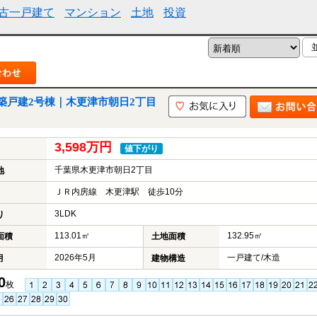
古一戸建て
マンション
土地
投資
築戸建2号棟｜木更津市朝日2丁目
3,598万円
値下がり
千葉県木更津市朝日2丁目
地
ＪＲ内房線 木更津駅 徒歩10分
3LDK
り
113.01㎡
132.95㎡
面積
土地面積
2026年5月
一戸建て/木造
月
建物構造
0
枚