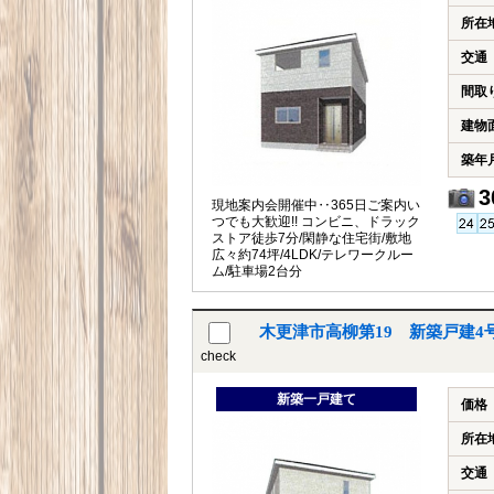
所在
交通
間取
建物
築年
3
現地案内会開催中‥365日ご案内い
つでも大歓迎!! コンビニ、ドラック
ストア徒歩7分/閑静な住宅街/敷地
広々約74坪/4LDK/テレワークルー
ム/駐車場2台分
木更津市高柳第19 新築戸建
check
新築一戸建て
価格
所在
交通