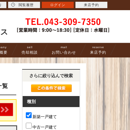
り
閲覧履歴
ログイン
来店予約
ース
pany
sell
mail
reserve
概要
売却相談
お問い合わせ
来店予約
さらに絞り込んで検索
一覧
種別
新築一戸建て
中古一戸建て