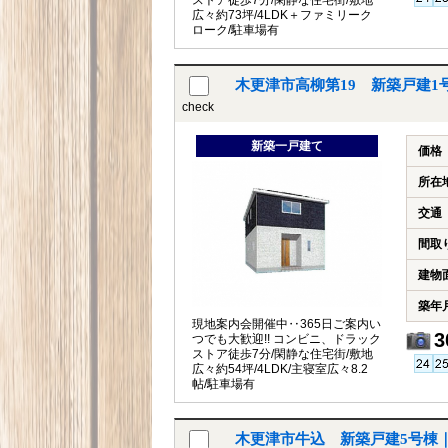
ストア徒歩7分/閑静な住宅街/敷地
広々約73坪/4LDK＋ファミリーク
ローク/駐車場有
木更津市高柳第19 新築戸建
check
新築一戸建て
価格
所在
交通
間取
建物
築年
現地案内会開催中‥365日ご案内い
3
つでも大歓迎!! コンビニ、ドラック
ストア徒歩7分/閑静な住宅街/敷地
広々約54坪/4LDK/主寝室広々8.2
帖/駐車場有
木更津市牛込 新築戸建5号棟