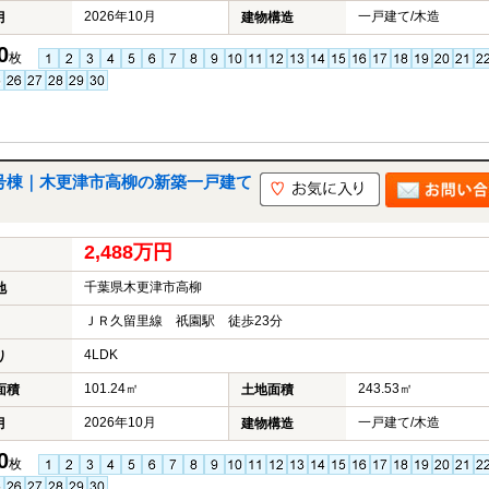
2026年10月
一戸建て/木造
月
建物構造
0
枚
2号棟｜木更津市高柳の新築一戸建て
2,488万円
千葉県木更津市高柳
地
ＪＲ久留里線 祇園駅 徒歩23分
4LDK
り
101.24㎡
243.53㎡
面積
土地面積
2026年10月
一戸建て/木造
月
建物構造
0
枚