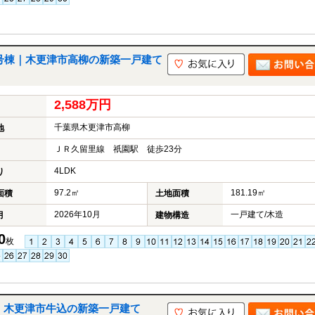
1号棟｜木更津市高柳の新築一戸建て
2,588万円
千葉県木更津市高柳
地
ＪＲ久留里線 祇園駅 徒歩23分
4LDK
り
97.2㎡
181.19㎡
面積
土地面積
2026年10月
一戸建て/木造
月
建物構造
0
枚
｜木更津市牛込の新築一戸建て