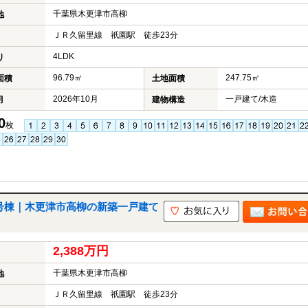
千葉県木更津市高柳
地
ＪＲ久留里線 祇園駅 徒歩23分
4LDK
り
96.79㎡
247.75㎡
面積
土地面積
2026年10月
一戸建て/木造
月
建物構造
0
枚
4号棟｜木更津市高柳の新築一戸建て
2,388万円
千葉県木更津市高柳
地
ＪＲ久留里線 祇園駅 徒歩23分