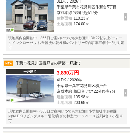
3LDK / 2026年
千葉県千葉市花見川区作新台5丁目
京成本線 実籾 徒歩17分
建物面積
118.23㎡
土地面積
174.00㎡
現地案内会開催中‥365日ご案内いつでも大歓迎!! LDK22帖以上/ウォー
クインクローゼット/食器洗い乾燥機/パントリー/2台駐車可/間仕切り対応
可
千葉市花見川区横戸台の新築一戸建て
NEW
一戸建て
3,890万円
4LDK / 2026年
千葉県千葉市花見川区横戸台
京成本線 勝田台 バス22分停歩7分
建物面積
105.98㎡
土地面積
203.68㎡
現地案内会開催中‥365日ご案内いつでも大歓迎!! 小学校徒歩1km圏
内/4LDK/リビングスルー階段/寛ぎの和室/カースペース並列4台＋小型車
可