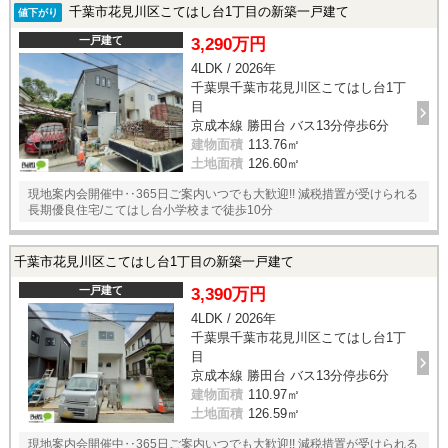
千葉市花見川区こてはし台1丁目の新築一戸建て
値下がり
一戸建て
3,290万円
4LDK / 2026年
千葉県千葉市花見川区こてはし台1丁
目
京成本線 勝田台 バス13分停歩6分
建物面積
113.76㎡
土地面積
126.60㎡
現地案内会開催中‥365日ご案内いつでも大歓迎!! 減税措置が受けられる
長期優良住宅/こてはし台小学校まで徒歩10分
千葉市花見川区こてはし台1丁目の新築一戸建て
一戸建て
3,390万円
4LDK / 2026年
千葉県千葉市花見川区こてはし台1丁
目
京成本線 勝田台 バス13分停歩6分
建物面積
110.97㎡
土地面積
126.59㎡
現地案内会開催中‥365日ご案内いつでも大歓迎!! 減税措置が受けられる