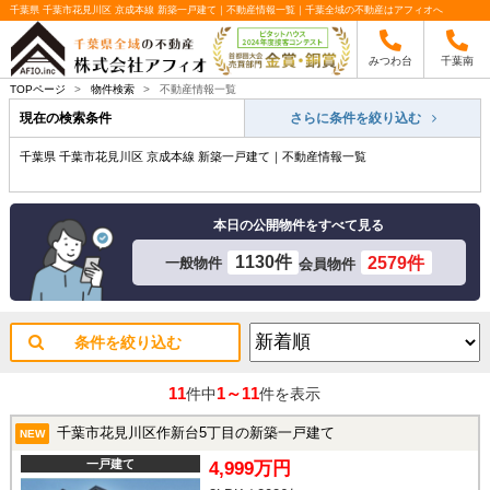
千葉県 千葉市花見川区 京成本線 新築一戸建て｜不動産情報一覧｜千葉全域の不動産はアフィオへ
みつわ台
千葉南
TOPページ
>
物件検索
>
不動産情報一覧
現在の検索条件
さらに条件を絞り込む
千葉県 千葉市花見川区 京成本線 新築一戸建て｜不動産情報一覧
本日の公開物件をすべて見る
1130件
2579件
一般物件
会員物件
条件を絞り込む
11
1～11
件中
件を表示
千葉市花見川区作新台5丁目の新築一戸建て
NEW
一戸建て
4,999万円