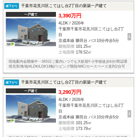
千葉市花見川区こてはし台2丁目の新築一戸建て
値下がり
一戸建て
3,390万円
4LDK / 2026年
千葉県千葉市花見川区こてはし台2丁
目
京成本線 勝田台 バス10分停歩5分
建物面積
101.25㎡
土地面積
178.52㎡
現地案内会開催中‥365日ご案内いつでも大歓迎!! 小学校徒歩6分/周辺環
境充実/角地/4LDK/LDK18帖/リビング階段/WIC/カースペース並列2台可
千葉市花見川区こてはし台2丁目の新築一戸建て
値下がり
一戸建て
3,290万円
4LDK / 2026年
千葉県千葉市花見川区こてはし台2丁
目
京成本線 勝田台 バス10分停歩5分
建物面積
101.25㎡
土地面積
173.79㎡