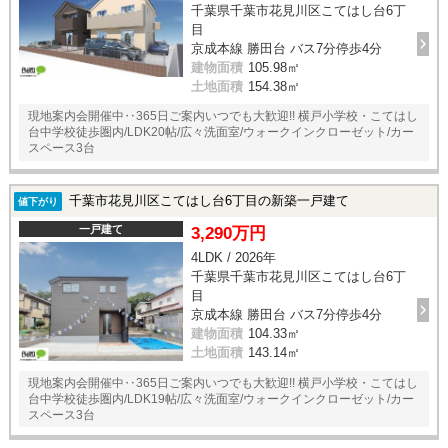
千葉県千葉市花見川区こてはし台6丁
目
京成本線 勝田台 バス7分停歩4分
建物面積
105.98㎡
土地面積
154.38㎡
現地案内会開催中‥365日ご案内いつでも大歓迎!! 横戸小学校・こてはし
台中学校徒歩圏内/LDK20帖/広々洗面室/ウォークインクローゼット/カー
スペース3台
千葉市花見川区こてはし台6丁目の新築一戸建て
値下がり
一戸建て
3,290万円
4LDK / 2026年
千葉県千葉市花見川区こてはし台6丁
目
京成本線 勝田台 バス7分停歩4分
建物面積
104.33㎡
土地面積
143.14㎡
現地案内会開催中‥365日ご案内いつでも大歓迎!! 横戸小学校・こてはし
台中学校徒歩圏内/LDK19帖/広々洗面室/ウォークインクローゼット/カー
スペース3台