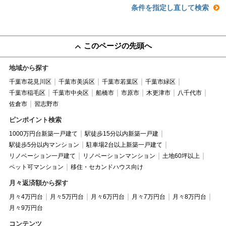
条件を指定し直して検索
このページの先頭へ
地域から探す
千葉市花見川区
千葉市美浜区
千葉市若葉区
千葉市緑区
千葉市稲毛区
千葉市中央区
船橋市
市原市
木更津市
八千代市
佐倉市
習志野市
ピンポイント検索
1000万円台新築一戸建て
駅徒歩15分以内新築一戸建
駅徒歩5分以内マンション
駐車場2台以上新築一戸建て
リノベーション一戸建て
リノベーションマンション
土地60坪以上
ペット可マンション
移住・セカンドハウス向け
月々返済額から探す
月々4万円台
月々5万円台
月々6万円台
月々7万円台
月々8万円台
月々9万円台
コンテンツ