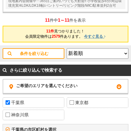
現地案内会開催中‥365日ご案内いつでも大歓迎!! 小学校徒歩6分/周辺環
境充実/4LDK/LDK18帖/パントリー/リビング階段/WIC/駐車並列2台可
11
1～11
件中
件を表示
11件
見つかりました！
会員限定物件は
2579
件あります。
今すぐ見る
条件を絞り込む
さらに絞り込んで検索する
ご希望のエリアを選んでください
千葉県
東京都
神奈川県
千葉県の市区町村を選択