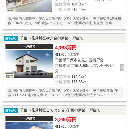
建物面積
104.06㎡
土地面積
215.29㎡
現地案内会開催中‥365日ご案内いつでも大歓迎!! 小・中学校徒歩10分圏
内/LDKゆったり19帖/吹抜/パントリー/WIC/土間収納/駐車並列2台可
千葉市花見川区横戸台の新築一戸建て
値下がり
一戸建て
4,188万円
4LDK / 2026年
千葉県千葉市花見川区横戸台
京成本線 京成大和田 バス9分停歩4
分
建物面積
114.42㎡
土地面積
176.33㎡
現地案内会開催中‥365日ご案内いつでも大歓迎!! 小・中学校徒歩圏内/
広々LDK23.8帖/食洗機/カースペース3台分/土間収納/広々バルコニー/
千葉市花見川区こてはし台6丁目の新築一戸建て
値下がり
一戸建て
3,290万円
4LDK / 2026年