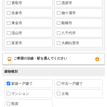
香取市
茂原市
佐倉市
袖ケ浦市
東金市
船橋市
流山市
八千代市
富里市
大網白里市
ご希望の沿線・駅を選んでください
建物種別
新築一戸建て
中古一戸建て
マンション
土地
投資