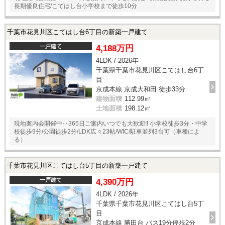
長期優良住宅/こてはし台小学校まで徒歩10分
千葉市花見川区こてはし台6丁目の新築一戸建て
一戸建て
4,188万円
4LDK / 2026年
千葉県千葉市花見川区こてはし台6丁
目
京成本線 京成大和田 徒歩33分
建物面積
112.99㎡
土地面積
198.12㎡
現地案内会開催中‥365日ご案内いつでも大歓迎!! 小学校徒歩3分・中学
校徒歩9分/公園徒歩2分/LDK広々23帖/WIC/駐車並列3台可（車種によ
る）
千葉市花見川区こてはし台5丁目の新築一戸建て
一戸建て
4,390万円
4LDK / 2026年
千葉県千葉市花見川区こてはし台5丁
目
京成本線 勝田台 バス19分停歩2分