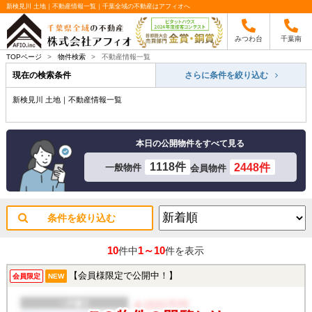
新検見川 土地｜不動産情報一覧｜千葉全域の不動産はアフィオへ
みつわ台
千葉南
TOPページ
>
物件検索
>
不動産情報一覧
現在の検索条件
さらに条件を絞り込む
新検見川 土地｜不動産情報一覧
本日の公開物件をすべて見る
1118件
2448件
一般物件
会員物件
条件を絞り込む
10
1～10
件中
件を表示
【会員様限定で公開中！】
会員限定
NEW