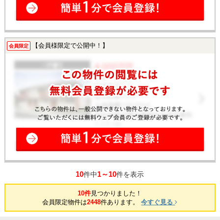
【会員様限定で公開中！】
会員限定
10
1～10
件中
件を表示
10件
見つかりました！
会員限定物件は
2448
件あります。
今すぐ見る