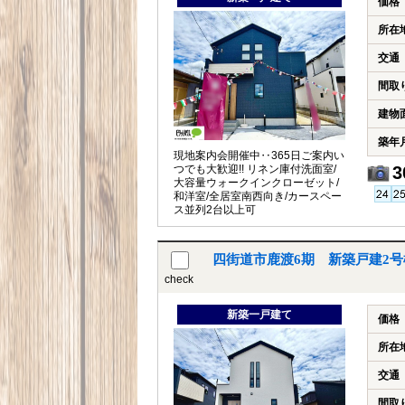
価格
所在
交通
間取
建物
築年
現地案内会開催中‥365日ご案内い
つでも大歓迎!! リネン庫付洗面室/
3
大容量ウォークインクローゼット/
和洋室/全居室南西向き/カースペー
ス並列2台以上可
四街道市鹿渡6期 新築戸建2
check
新築一戸建て
価格
所在
交通
間取