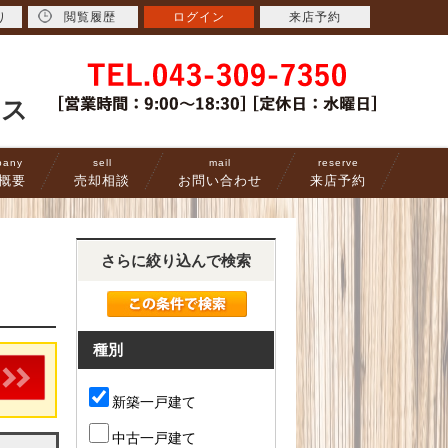
り
閲覧履歴
ログイン
来店予約
ース
pany
sell
mail
reserve
概要
売却相談
お問い合わせ
来店予約
さらに絞り込んで検索
種別
新築一戸建て
中古一戸建て