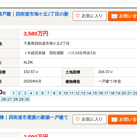
築戸建｜四街道市旭ケ丘2丁目の新
3,580万円
千葉県四街道市旭ケ丘2丁目
地
ＪＲ総武本線 四街道駅 バス14分停歩1分
4LDK
り
102.67㎡
164.37㎡
面積
土地面積
2026年6月
一戸建て/木造
月
建物構造
0
枚
号棟｜四街道市鹿渡の新築一戸建て