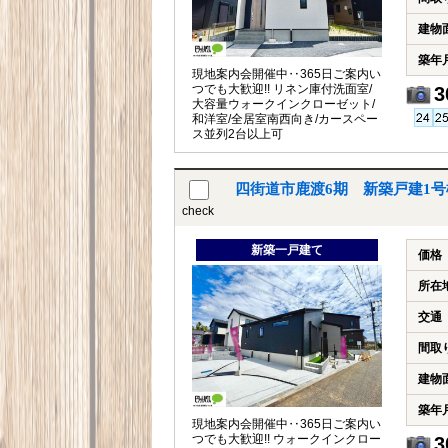
建物
築年
現地案内会開催中‥365日ご案内い
つでも大歓迎!! リネン庫付洗面室/
3
大容量ウォークインクローゼット/
和洋室/全居室南西向き/カースペー
ス並列2台以上可
四街道市鹿渡6期 新築戸建1
check
新築一戸建て
価格
所在
交通
間取
建物
築年
現地案内会開催中‥365日ご案内い
つでも大歓迎!! ウォークインクロー
3