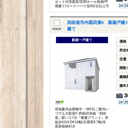
ゼット付洗面室/玄関ホール収納/平
屋建て/カースペース並列2台以上可
四街道市内黒田第8 新築戸建
建て
check
新築一戸建て
価格
所在
交通
間取
建物
築年
3
現地案内会開催中‥365日ご案内い
つでも大歓迎!! JR総武本線『四街
道』駅バス7分『敬愛グランド』停
徒歩6分/LDK16帖/主寝室8.7帖/全
居室収納付き