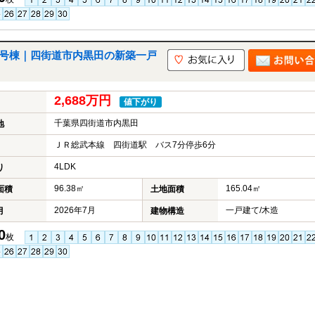
3号棟｜四街道市内黒田の新築一戸
2,688万円
値下がり
千葉県四街道市内黒田
地
ＪＲ総武本線 四街道駅 バス7分停歩6分
4LDK
り
96.38㎡
165.04㎡
面積
土地面積
2026年7月
一戸建て/木造
月
建物構造
0
枚