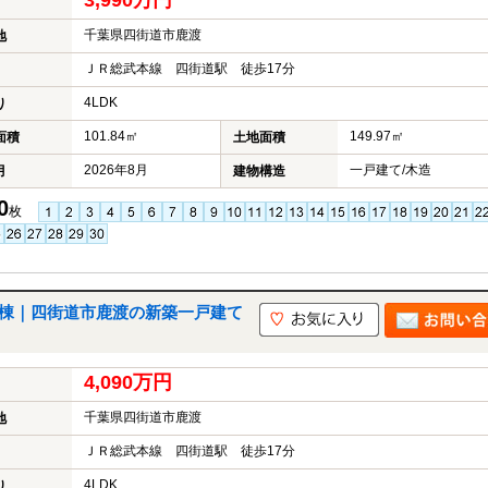
3,990万円
千葉県四街道市鹿渡
地
ＪＲ総武本線 四街道駅 徒歩17分
4LDK
り
101.84㎡
149.97㎡
面積
土地面積
2026年8月
一戸建て/木造
月
建物構造
0
枚
号棟｜四街道市鹿渡の新築一戸建て
4,090万円
千葉県四街道市鹿渡
地
ＪＲ総武本線 四街道駅 徒歩17分
4LDK
り