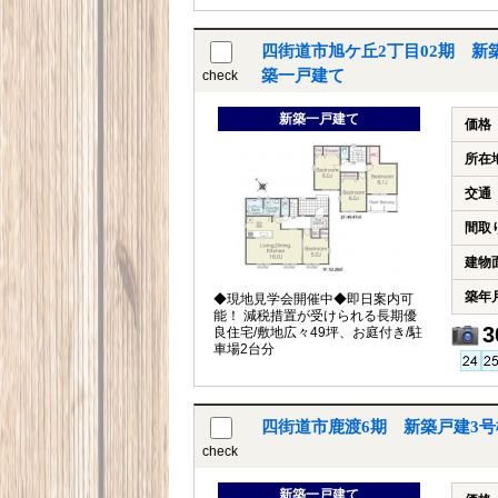
四街道市旭ケ丘2丁目02期 新
築一戸建て
check
新築一戸建て
価格
所在
交通
間取
建物
築年
◆現地見学会開催中◆即日案内可
能！ 減税措置が受けられる長期優
3
良住宅/敷地広々49坪、お庭付き/駐
車場2台分
四街道市鹿渡6期 新築戸建3
check
新築一戸建て