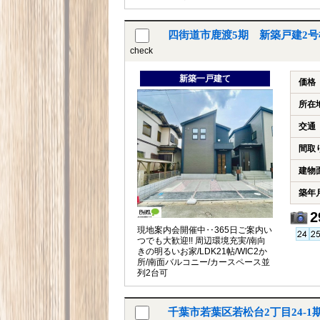
四街道市鹿渡5期 新築戸建2
check
新築一戸建て
価格
所在
交通
間取
建物
築年
2
現地案内会開催中‥365日ご案内い
つでも大歓迎!! 周辺環境充実/南向
きの明るいお家/LDK21帖/WIC2か
所/南面バルコニー/カースペース並
列2台可
千葉市若葉区若松台2丁目24-