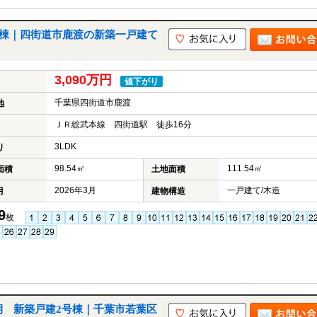
号棟｜四街道市鹿渡の新築一戸建て
3,090万円
値下がり
千葉県四街道市鹿渡
地
ＪＲ総武本線 四街道駅 徒歩16分
3LDK
り
98.54㎡
111.54㎡
面積
土地面積
2026年3月
一戸建て/木造
月
建物構造
9
枚
1期 新築戸建2号棟｜千葉市若葉区