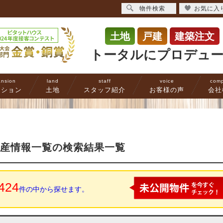
物件検索
お気に入
土地
戸建
建築注文
トータルにプロデュ
nsion
land
staff
voice
com
ンション
土地
スタッフ紹介
お客様の声
会社
動産情報一覧の検索結果一覧
424
件の中から探せます。