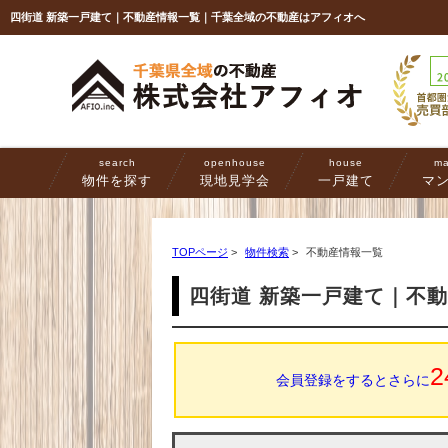
四街道 新築一戸建て｜不動産情報一覧｜千葉全域の不動産はアフィオへ
search
openhouse
house
ma
物件を探す
現地見学会
一戸建て
マ
TOPページ
>
物件検索
>
不動産情報一覧
四街道 新築一戸建て｜不
2
会員登録をするとさらに