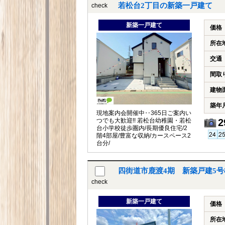
若松台2丁目の新築一戸建て
check
新築一戸建て
価格
所在
交通
間取
建物
築年
現地案内会開催中‥365日ご案内い
つでも大歓迎!! 若松台幼稚園・若松
2
台小学校徒歩圏内/長期優良住宅/2
階4部屋/豊富な収納/カースペース2
台分/
四街道市鹿渡4期 新築戸建5
check
新築一戸建て
価格
所在