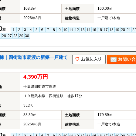
103.3㎡
160.00㎡
面積
土地面積
2026年8月
一戸建て/木造
月
建物構造
0
枚
号棟｜四街道市鹿渡の新築一戸建て
4,390万円
千葉県四街道市鹿渡
地
ＪＲ総武本線 四街道駅 徒歩17分
3LDK
り
88.39㎡
179.89㎡
面積
土地面積
2026年8月
一戸建て/木造
月
建物構造
0
枚