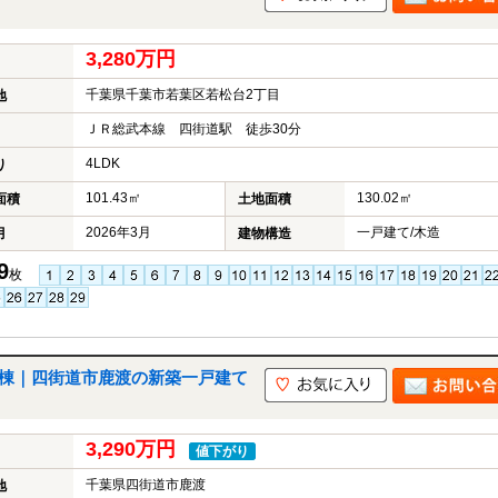
3,280万円
千葉県千葉市若葉区若松台2丁目
地
ＪＲ総武本線 四街道駅 徒歩30分
4LDK
り
101.43㎡
130.02㎡
面積
土地面積
2026年3月
一戸建て/木造
月
建物構造
9
枚
号棟｜四街道市鹿渡の新築一戸建て
3,290万円
値下がり
千葉県四街道市鹿渡
地