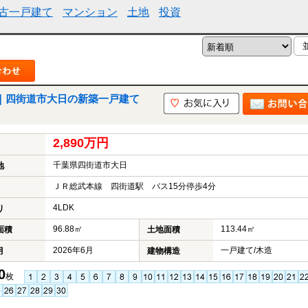
古一戸建て
マンション
土地
投資
｜四街道市大日の新築一戸建て
2,890万円
千葉県四街道市大日
地
ＪＲ総武本線 四街道駅 バス15分停歩4分
4LDK
り
96.88㎡
113.44㎡
面積
土地面積
2026年6月
一戸建て/木造
月
建物構造
0
枚