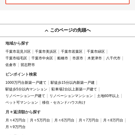
このページの先頭へ
地域から探す
千葉市花見川区
千葉市美浜区
千葉市若葉区
千葉市緑区
千葉市稲毛区
千葉市中央区
船橋市
市原市
木更津市
八千代市
佐倉市
習志野市
ピンポイント検索
1000万円台新築一戸建て
駅徒歩15分以内新築一戸建
駅徒歩5分以内マンション
駐車場2台以上新築一戸建て
リノベーション一戸建て
リノベーションマンション
土地60坪以上
ペット可マンション
移住・セカンドハウス向け
月々返済額から探す
月々4万円台
月々5万円台
月々6万円台
月々7万円台
月々8万円台
月々9万円台