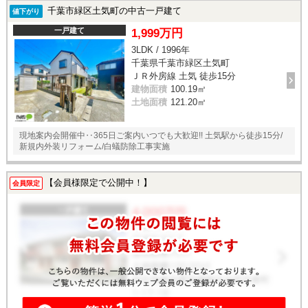
千葉市緑区土気町の中古一戸建て
値下がり
一戸建て
1,999万円
3LDK / 1996年
千葉県千葉市緑区土気町
ＪＲ外房線 土気 徒歩15分
建物面積
100.19㎡
土地面積
121.20㎡
現地案内会開催中‥365日ご案内いつでも大歓迎!! 土気駅から徒歩15分/
新規内外装リフォーム/白蟻防除工事実施
【会員様限定で公開中！】
会員限定