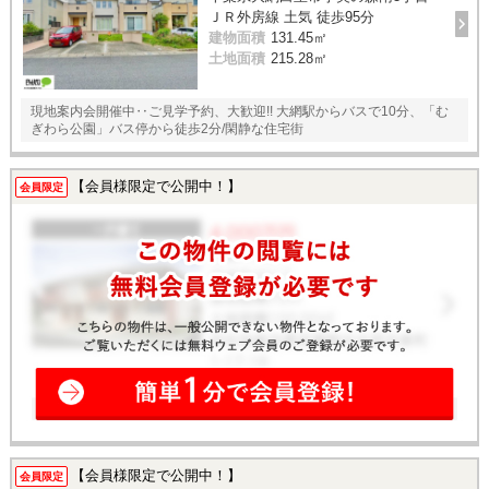
ＪＲ外房線 土気 徒歩95分
建物面積
131.45㎡
土地面積
215.28㎡
現地案内会開催中‥ご見学予約、大歓迎!! 大網駅からバスで10分、「む
ぎわら公園」バス停から徒歩2分/閑静な住宅街
【会員様限定で公開中！】
会員限定
【会員様限定で公開中！】
会員限定