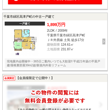
千葉市緑区高津戸町の中古一戸建て
一戸建て
1,899万円
2LDK / 2009年
千葉県千葉市緑区高津戸町
ＪＲ外房線 土気 徒歩17分
建物面積
124.61㎡
土地面積
231.87㎡
現地案内会開催中‥365日ご案内いつでも大歓迎!! 平成21年築の平屋戸
建/屋根裏部屋39m2超/新規内外装リフォーム
【会員様限定で公開中！】
会員限定