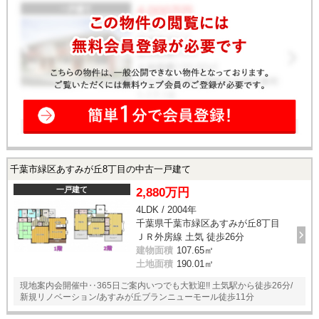
千葉市緑区あすみが丘8丁目の中古一戸建て
一戸建て
2,880万円
4LDK / 2004年
千葉県千葉市緑区あすみが丘8丁目
ＪＲ外房線 土気 徒歩26分
建物面積
107.65㎡
土地面積
190.01㎡
現地案内会開催中‥365日ご案内いつでも大歓迎!! 土気駅から徒歩26分/
新規リノベーション/あすみが丘ブランニューモール徒歩11分