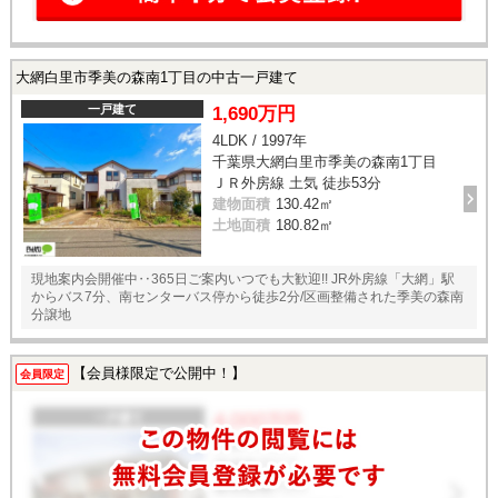
大網白里市季美の森南1丁目の中古一戸建て
一戸建て
1,690万円
4LDK / 1997年
千葉県大網白里市季美の森南1丁目
ＪＲ外房線 土気 徒歩53分
建物面積
130.42㎡
土地面積
180.82㎡
現地案内会開催中‥365日ご案内いつでも大歓迎!! JR外房線「大網」駅
からバス7分、南センターバス停から徒歩2分/区画整備された季美の森南
分譲地
【会員様限定で公開中！】
会員限定