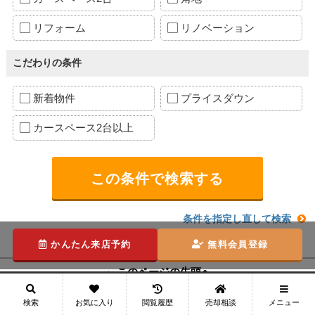
リフォーム
リノベーション
こだわりの条件
新着物件
プライスダウン
カースペース2台以上
条件を指定し直して検索
かんたん来店予約
無料会員登録
このページの先頭へ
地域から探す
メニュー
検索
お気に入り
閲覧履歴
売却相談