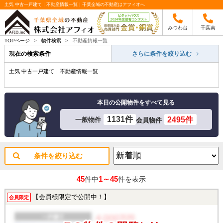
土気 中古一戸建て｜不動産情報一覧｜千葉全域の不動産はアフィオへ
みつわ台
千葉南
TOPページ
>
物件検索
>
不動産情報一覧
現在の検索条件
さらに条件を絞り込む
土気 中古一戸建て｜不動産情報一覧
本日の公開物件をすべて見る
1131件
2495件
一般物件
会員物件
条件を絞り込む
45
1～45
件中
件を表示
【会員様限定で公開中！】
会員限定