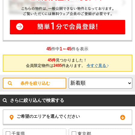
45
1～45
件中
件を表示
45件
見つかりました！
会員限定物件は
2495
件あります。
今すぐ見る
条件を絞り込む
さらに絞り込んで検索する
ご希望のエリアを選んでください
千葉県
東京都