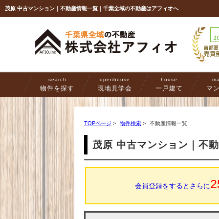
茂原 中古マンション｜不動産情報一覧｜千葉全域の不動産はアフィオへ
search
openhouse
house
ma
物件を探す
現地見学会
一戸建て
マ
TOPページ
>
物件検索
>
不動産情報一覧
茂原 中古マンション｜不
2
会員登録をするとさらに