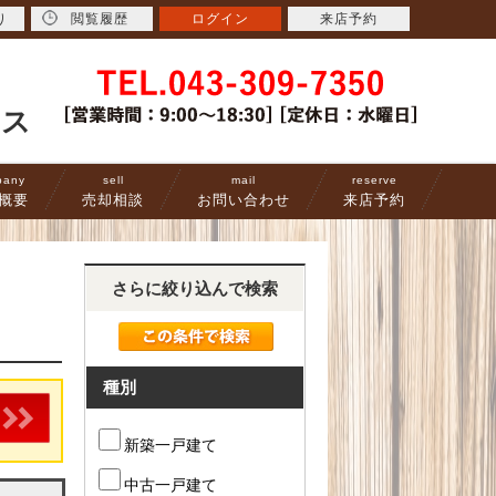
り
閲覧履歴
ログイン
来店予約
ース
pany
sell
mail
reserve
概要
売却相談
お問い合わせ
来店予約
さらに絞り込んで検索
種別
新築一戸建て
中古一戸建て