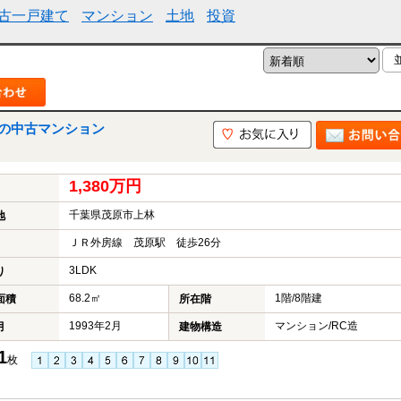
古一戸建て
マンション
土地
投資
の中古マンション
1,380万円
千葉県茂原市上林
地
ＪＲ外房線 茂原駅 徒歩26分
3LDK
り
68.2㎡
1階/8階建
面積
所在階
1993年2月
マンション/RC造
月
建物構造
1
枚