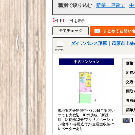
種別で絞り込む
新築一戸建て
中
1
件中
1～1
件を表示
ダイアパレス茂原｜茂原市上林
check
中古マンション
価格
所在
交通
間取
専有
築年
現地案内会開催中‥365日ご案内い
つでも大歓迎!! JR外房線「新茂
1
原」駅徒歩12分/フルリノベーショ
ン物件！/専用庭付き/全居室収納/エ
レベーターあり