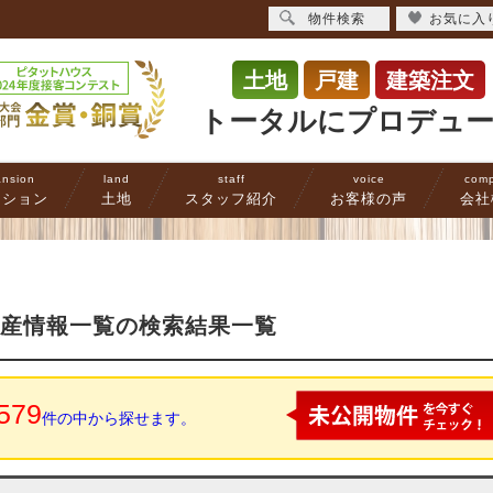
物件検索
お気に入
土地
戸建
建築注文
トータルにプロデュ
nsion
land
staff
voice
com
ンション
土地
スタッフ紹介
お客様の声
会社
動産情報一覧の検索結果一覧
579
件の中から探せます。