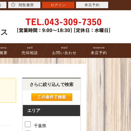
り
閲覧履歴
ログイン
来店予約
ース
pany
sell
mail
reserve
概要
売却相談
お問い合わせ
来店予約
さらに絞り込んで検索
エリア
千葉県