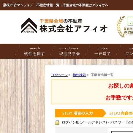
巌根 中古マンション｜不動産情報一覧｜千葉全域の不動産はアフィオへ
search
openhouse
house
ma
物件を探す
現地見学会
一戸建て
マ
TOPページ
>
物件検索
>
不動産情報一覧
お探しの
お手数です
ログインID(メールアドレス)・パスワードの