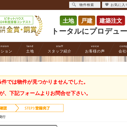
物件検索
お気に入
土地
戸建
建築注文
トータルにプロデュ
nsion
land
staff
voice
com
ンション
土地
スタッフ紹介
お客様の声
会社
条件では物件が見つかりませんでした。
が、下記フォームよりお問合せ下さい。
発行