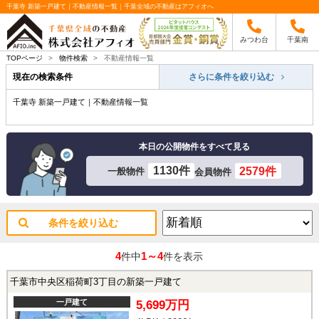
千葉寺 新築一戸建て｜不動産情報一覧｜千葉全域の不動産はアフィオへ
みつわ台
千葉南
TOPページ
>
物件検索
>
不動産情報一覧
現在の検索条件
さらに条件を絞り込む
千葉寺 新築一戸建て｜不動産情報一覧
本日の公開物件をすべて見る
1130件
2579件
一般物件
会員物件
条件を絞り込む
4
1～4
件中
件を表示
千葉市中央区稲荷町3丁目の新築一戸建て
一戸建て
5,699万円