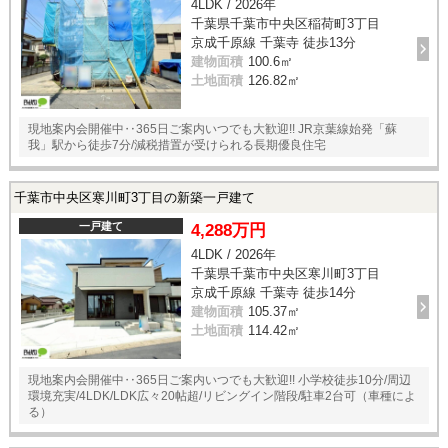
4LDK / 2026年
千葉県千葉市中央区稲荷町3丁目
京成千原線 千葉寺 徒歩13分
建物面積
100.6㎡
土地面積
126.82㎡
現地案内会開催中‥365日ご案内いつでも大歓迎!! JR京葉線始発「蘇
我」駅から徒歩7分/減税措置が受けられる長期優良住宅
千葉市中央区寒川町3丁目の新築一戸建て
一戸建て
4,288万円
4LDK / 2026年
千葉県千葉市中央区寒川町3丁目
京成千原線 千葉寺 徒歩14分
建物面積
105.37㎡
土地面積
114.42㎡
現地案内会開催中‥365日ご案内いつでも大歓迎!! 小学校徒歩10分/周辺
環境充実/4LDK/LDK広々20帖超/リビングイン階段/駐車2台可（車種によ
る）