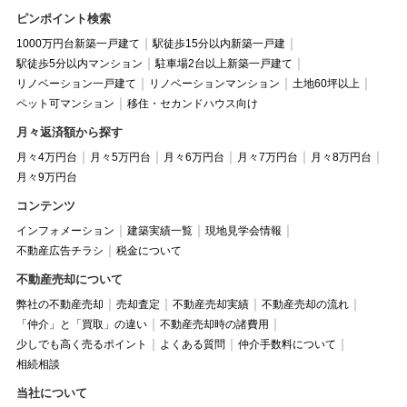
ピンポイント検索
1000万円台新築一戸建て
駅徒歩15分以内新築一戸建
駅徒歩5分以内マンション
駐車場2台以上新築一戸建て
リノベーション一戸建て
リノベーションマンション
土地60坪以上
ペット可マンション
移住・セカンドハウス向け
月々返済額から探す
月々4万円台
月々5万円台
月々6万円台
月々7万円台
月々8万円台
月々9万円台
コンテンツ
インフォメーション
建築実績一覧
現地見学会情報
不動産広告チラシ
税金について
不動産売却について
弊社の不動産売却
売却査定
不動産売却実績
不動産売却の流れ
「仲介」と「買取」の違い
不動産売却時の諸費用
少しでも高く売るポイント
よくある質問
仲介手数料について
相続相談
当社について