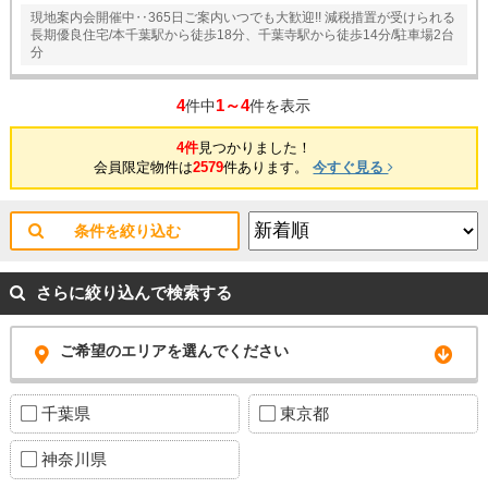
現地案内会開催中‥365日ご案内いつでも大歓迎!! 減税措置が受けられる
長期優良住宅/本千葉駅から徒歩18分、千葉寺駅から徒歩14分/駐車場2台
分
4
1～4
件中
件を表示
4件
見つかりました！
会員限定物件は
2579
件あります。
今すぐ見る
条件を絞り込む
さらに絞り込んで検索する
ご希望のエリアを選んでください
千葉県
東京都
神奈川県