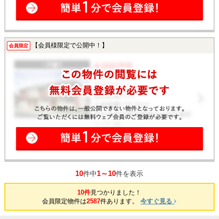
【会員様限定で公開中！】
会員限定
10
1～10
件中
件を表示
10件
見つかりました！
会員限定物件は
2587
件あります。
今すぐ見る