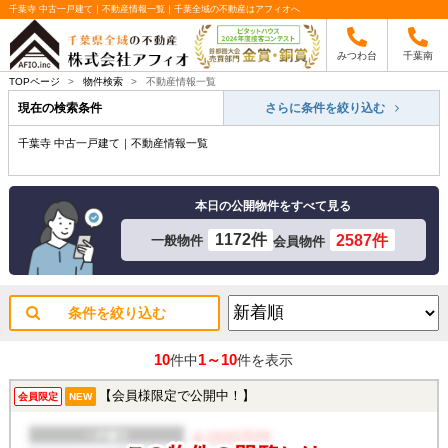
千葉寺 中古一戸建て｜不動産情報一覧｜千葉全域の不動産はアフィオへ
みつわ台
千葉南
TOPページ
>
物件検索
>
不動産情報一覧
現在の検索条件
さらに条件を絞り込む
千葉寺 中古一戸建て｜不動産情報一覧
本日の公開物件をすべて見る
1172件
2587件
一般物件
会員物件
条件を絞り込む
10
1～10
件中
件を表示
【会員様限定で公開中！】
会員限定
NEW