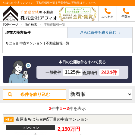
ちはら台 中古マンション｜不動産情報一覧｜千葉全域の不動産はアフィオへ
みつわ台
千葉南
TOPページ
>
物件検索
>
不動産情報一覧
現在の検索条件
さらに条件を絞り込む
ちはら台 中古マンション｜不動産情報一覧
本日の公開物件をすべて見る
1125件
2424件
一般物件
会員物件
条件を絞り込む
2
1～2
件中
件を表示
市原市ちはら台南5丁目の中古マンション
NEW
マンション
2,150万円