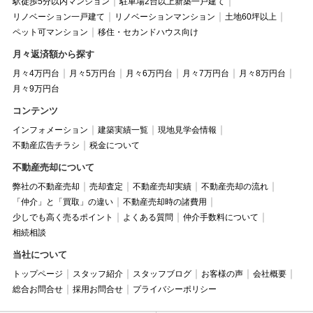
駅徒歩5分以内マンション
駐車場2台以上新築一戸建て
リノベーション一戸建て
リノベーションマンション
土地60坪以上
ペット可マンション
移住・セカンドハウス向け
月々返済額から探す
月々4万円台
月々5万円台
月々6万円台
月々7万円台
月々8万円台
月々9万円台
コンテンツ
インフォメーション
建築実績一覧
現地見学会情報
不動産広告チラシ
税金について
不動産売却について
弊社の不動産売却
売却査定
不動産売却実績
不動産売却の流れ
「仲介」と「買取」の違い
不動産売却時の諸費用
少しでも高く売るポイント
よくある質問
仲介手数料について
相続相談
当社について
トップページ
スタッフ紹介
スタッフブログ
お客様の声
会社概要
総合お問合せ
採用お問合せ
プライバシーポリシー