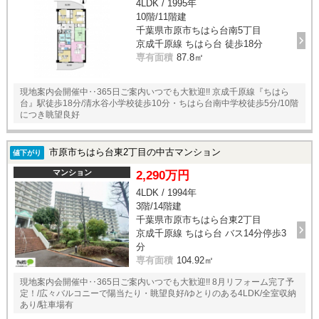
4LDK / 1995年
10階/11階建
千葉県市原市ちはら台南5丁目
京成千原線 ちはら台 徒歩18分
専有面積
87.8㎡
現地案内会開催中‥365日ご案内いつでも大歓迎!! 京成千原線『ちはら
台』駅徒歩18分/清水谷小学校徒歩10分・ちはら台南中学校徒歩5分/10階
につき眺望良好
市原市ちはら台東2丁目の中古マンション
値下がり
マンション
2,290万円
4LDK / 1994年
3階/14階建
千葉県市原市ちはら台東2丁目
京成千原線 ちはら台 バス14分停歩3
分
専有面積
104.92㎡
現地案内会開催中‥365日ご案内いつでも大歓迎!! 8月リフォーム完了予
定！/広々バルコニーで陽当たり・眺望良好/ゆとりのある4LDK/全室収納
あり/駐車場有