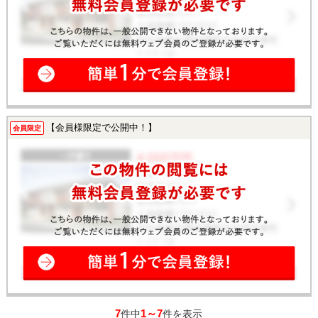
【会員様限定で公開中！】
会員限定
7
1～7
件中
件を表示