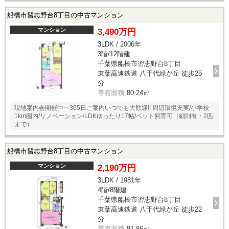
船橋市習志野台8丁目の中古マンション
マンション
3,490万円
3LDK / 2006年
3階/12階建
千葉県船橋市習志野台8丁目
東葉高速鉄道 八千代緑が丘 徒歩25
分
専有面積
80.24㎡
現地案内会開催中‥365日ご案内いつでも大歓迎!! 周辺環境充実/小学校
1km圏内/リノベーション/LDKゆったり17帖/ペット飼育可（細則有・2匹
まで）
船橋市習志野台8丁目の中古マンション
マンション
2,190万円
3LDK / 1981年
4階/8階建
千葉県船橋市習志野台8丁目
東葉高速鉄道 八千代緑が丘 徒歩22
分
専有面積
81.86㎡