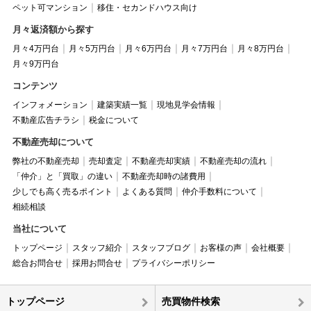
ペット可マンション
移住・セカンドハウス向け
月々返済額から探す
月々4万円台
月々5万円台
月々6万円台
月々7万円台
月々8万円台
月々9万円台
コンテンツ
インフォメーション
建築実績一覧
現地見学会情報
不動産広告チラシ
税金について
不動産売却について
弊社の不動産売却
売却査定
不動産売却実績
不動産売却の流れ
「仲介」と「買取」の違い
不動産売却時の諸費用
少しでも高く売るポイント
よくある質問
仲介手数料について
相続相談
当社について
トップページ
スタッフ紹介
スタッフブログ
お客様の声
会社概要
総合お問合せ
採用お問合せ
プライバシーポリシー
トップページ
売買物件検索