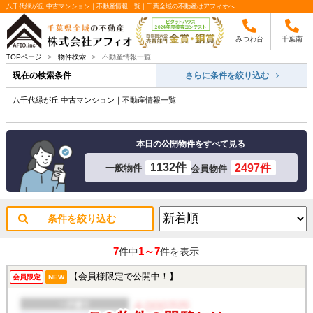
八千代緑が丘 中古マンション｜不動産情報一覧｜千葉全域の不動産はアフィオへ
みつわ台
千葉南
TOPページ
>
物件検索
>
不動産情報一覧
現在の検索条件
さらに条件を絞り込む
八千代緑が丘 中古マンション｜不動産情報一覧
本日の公開物件をすべて見る
1132件
2497件
一般物件
会員物件
条件を絞り込む
7
1～7
件中
件を表示
【会員様限定で公開中！】
会員限定
NEW