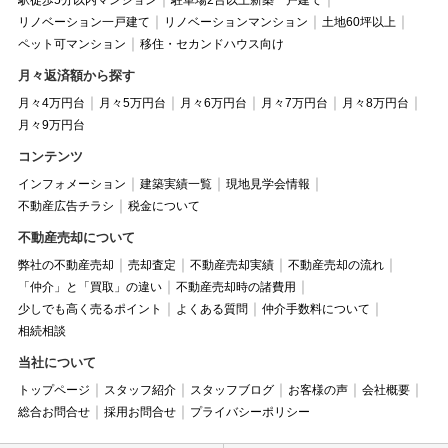
リノベーション一戸建て
リノベーションマンション
土地60坪以上
ペット可マンション
移住・セカンドハウス向け
月々返済額から探す
月々4万円台
月々5万円台
月々6万円台
月々7万円台
月々8万円台
月々9万円台
コンテンツ
インフォメーション
建築実績一覧
現地見学会情報
不動産広告チラシ
税金について
不動産売却について
弊社の不動産売却
売却査定
不動産売却実績
不動産売却の流れ
「仲介」と「買取」の違い
不動産売却時の諸費用
少しでも高く売るポイント
よくある質問
仲介手数料について
相続相談
当社について
トップページ
スタッフ紹介
スタッフブログ
お客様の声
会社概要
総合お問合せ
採用お問合せ
プライバシーポリシー