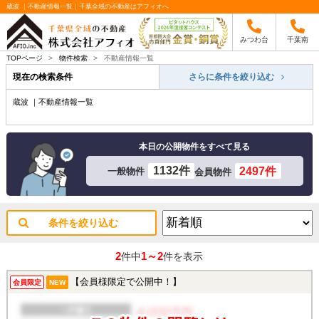
蔵波 ｜不動産情報一覧｜千葉全域の不動産はアフィオへ
みつわ台
千葉南
TOPページ
>
物件検索
>
不動産情報一覧
現在の検索条件
さらに条件を絞り込む
蔵波 ｜不動産情報一覧
本日の公開物件をすべて見る
1132件
2497件
一般物件
会員物件
条件を絞り込む
2
1～2
件中
件を表示
【会員様限定で公開中！】
会員限定
NEW