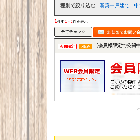
種別で絞り込む
新築一戸建て
中
1
件中
1～1
件を表示
【会員様限定で公開
会員限定
NEW