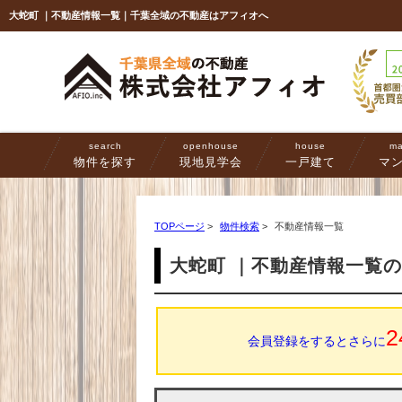
大蛇町 ｜不動産情報一覧｜千葉全域の不動産はアフィオへ
search
openhouse
house
ma
物件を探す
現地見学会
一戸建て
マ
TOPページ
>
物件検索
>
不動産情報一覧
大蛇町 ｜不動産情報一覧
2
会員登録をするとさらに