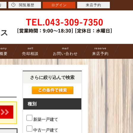
り
閲覧履歴
ログイン
来店予約
ース
pany
sell
mail
reserve
概要
売却相談
お問い合わせ
来店予約
さらに絞り込んで検索
種別
新築一戸建て
中古一戸建て