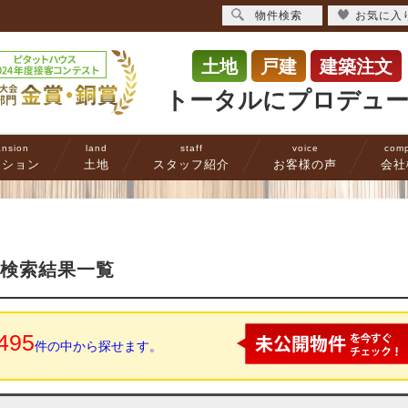
物件検索
お気に入
土地
戸建
建築注文
トータルにプロデュ
nsion
land
staff
voice
com
ンション
土地
スタッフ紹介
お客様の声
会社
の検索結果一覧
495
件の中から探せます。