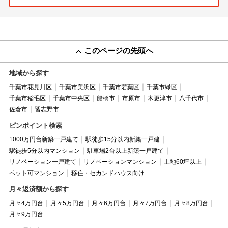
このページの先頭へ
地域から探す
千葉市花見川区
千葉市美浜区
千葉市若葉区
千葉市緑区
千葉市稲毛区
千葉市中央区
船橋市
市原市
木更津市
八千代市
佐倉市
習志野市
ピンポイント検索
1000万円台新築一戸建て
駅徒歩15分以内新築一戸建
駅徒歩5分以内マンション
駐車場2台以上新築一戸建て
リノベーション一戸建て
リノベーションマンション
土地60坪以上
ペット可マンション
移住・セカンドハウス向け
月々返済額から探す
月々4万円台
月々5万円台
月々6万円台
月々7万円台
月々8万円台
月々9万円台