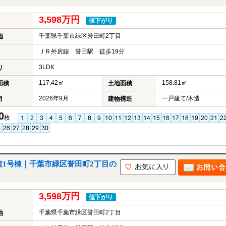
3,598万円
値下がり
千葉県千葉市緑区誉田町2丁目
地
ＪＲ外房線 誉田駅 徒歩19分
3LDK
り
117.42㎡
158.81㎡
面積
土地面積
2026年9月
一戸建て/木造
月
建物構造
0
枚
建1号棟｜千葉市緑区誉田町2丁目の
3,598万円
値下がり
千葉県千葉市緑区誉田町2丁目
地