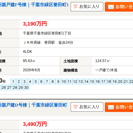
新築戸建F号棟｜千葉市緑区誉田町1
3,190万円
千葉県千葉市緑区誉田町1丁目
地
ＪＲ外房線 誉田駅 徒歩24分
4LDK
り
95.63㎡
124.57㎡
面積
土地面積
2026年8月
一戸建て/木造
月
建物構造
0
枚
新築戸建D号棟｜千葉市緑区誉田町
3,490万円