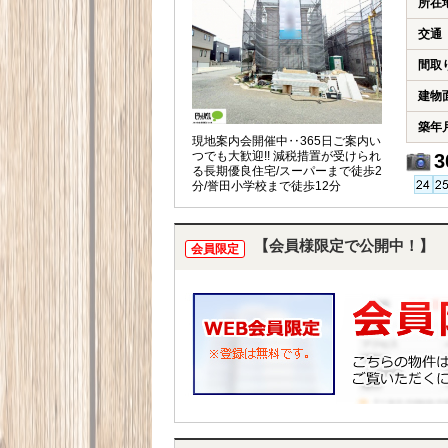
所在
交通
間取
建物
築年
現地案内会開催中‥365日ご案内い
つでも大歓迎!! 減税措置が受けられ
3
る長期優良住宅/スーパーまで徒歩2
分/誉田小学校まで徒歩12分
【会員様限定で公開中！】
会員限定