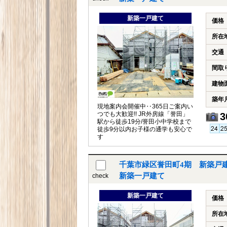
新築一戸建て
価格
所在
交通
間取
建物
築年
現地案内会開催中‥365日ご案内い
つでも大歓迎!! JR外房線「誉田」
3
駅から徒歩19分/誉田小中学校まで
徒歩9分以内お子様の通学も安心で
す
千葉市緑区誉田町4期 新築戸
新築一戸建て
check
新築一戸建て
価格
所在