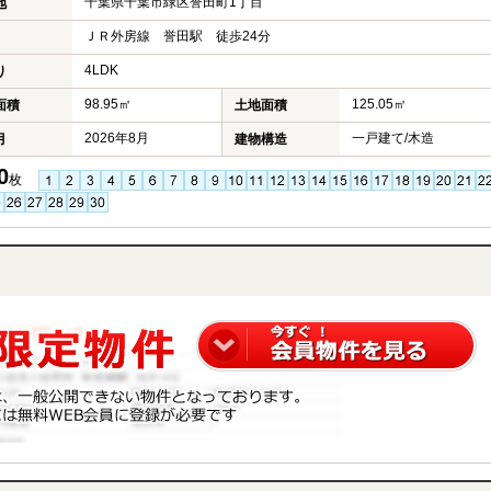
千葉県千葉市緑区誉田町1丁目
地
ＪＲ外房線 誉田駅 徒歩24分
4LDK
り
98.95㎡
125.05㎡
面積
土地面積
2026年8月
一戸建て/木造
月
建物構造
0
枚