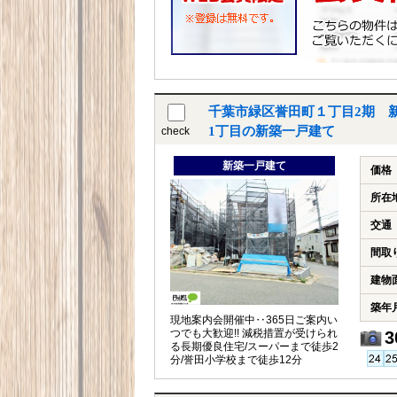
千葉市緑区誉田町１丁目2期 
1丁目の新築一戸建て
check
新築一戸建て
価格
所在
交通
間取
建物
築年
現地案内会開催中‥365日ご案内い
つでも大歓迎!! 減税措置が受けられ
3
る長期優良住宅/スーパーまで徒歩2
分/誉田小学校まで徒歩12分