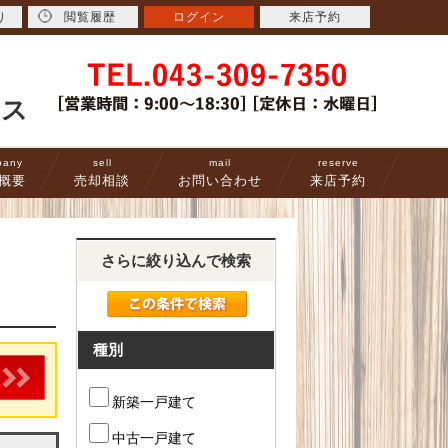
り
閲覧履歴
ログイン
来店予約
ース
pany
sell
mail
reserve
概要
売却相談
お問い合わせ
来店予約
さらに絞り込んで検索
種別
新築一戸建て
中古一戸建て