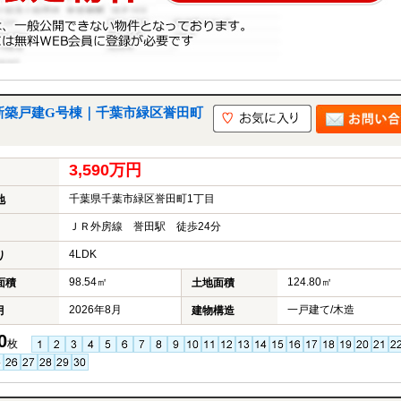
新築戸建G号棟｜千葉市緑区誉田町
3,590万円
千葉県千葉市緑区誉田町1丁目
地
ＪＲ外房線 誉田駅 徒歩24分
4LDK
り
98.54㎡
124.80㎡
面積
土地面積
2026年8月
一戸建て/木造
月
建物構造
0
枚