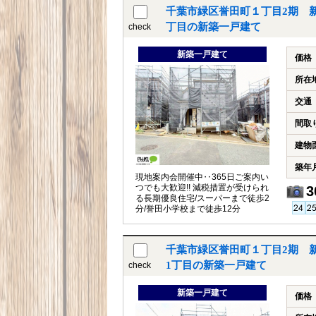
千葉市緑区誉田町１丁目2期 
丁目の新築一戸建て
check
新築一戸建て
価格
所在
交通
間取
建物
築年
現地案内会開催中‥365日ご案内い
つでも大歓迎!! 減税措置が受けられ
3
る長期優良住宅/スーパーまで徒歩2
分/誉田小学校まで徒歩12分
千葉市緑区誉田町１丁目2期 
1丁目の新築一戸建て
check
新築一戸建て
価格