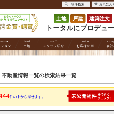
物件検索
お気に入
土地
戸建
建築注文
トータルにプロデュ
nsion
land
staff
voice
com
ンション
土地
スタッフ紹介
お客様の声
会社
 ｜不動産情報一覧の検索結果一覧
444
件の中から探せます。