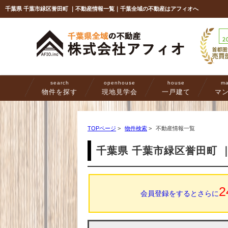
千葉県 千葉市緑区誉田町 ｜不動産情報一覧｜千葉全域の不動産はアフィオへ
search
openhouse
house
ma
物件を探す
現地見学会
一戸建て
マ
TOPページ
>
物件検索
>
不動産情報一覧
千葉県 千葉市緑区誉田町
2
会員登録をするとさらに