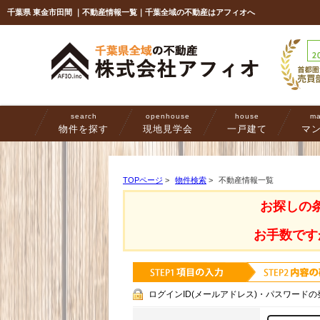
千葉県 東金市田間 ｜不動産情報一覧｜千葉全域の不動産はアフィオへ
search
openhouse
house
ma
物件を探す
現地見学会
一戸建て
マ
TOPページ
>
物件検索
>
不動産情報一覧
お探しの
お手数です
ログインID(メールアドレス)・パスワードの