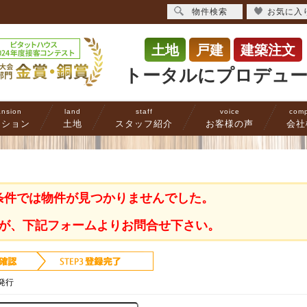
物件検索
お気に入
土地
戸建
建築注文
トータルにプロデュ
nsion
land
staff
voice
com
ンション
土地
スタッフ紹介
お客様の声
会社
条件では物件が見つかりませんでした。
が、下記フォームよりお問合せ下さい。
発行