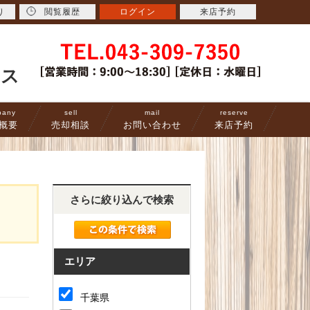
り
閲覧履歴
ログイン
来店予約
ース
pany
sell
mail
reserve
概要
売却相談
お問い合わせ
来店予約
さらに絞り込んで検索
エリア
千葉県