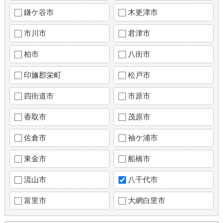
鎌ケ谷市
木更津市
市川市
君津市
柏市
八街市
印旛郡栄町
松戸市
四街道市
市原市
香取市
茂原市
佐倉市
袖ケ浦市
東金市
船橋市
流山市
八千代市
富里市
大網白里市