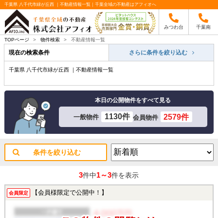
千葉県 八千代市緑が丘西 ｜不動産情報一覧｜千葉全域の不動産はアフィオへ
みつわ台
千葉南
TOPページ
>
物件検索
>
不動産情報一覧
現在の検索条件
さらに条件を絞り込む
千葉県 八千代市緑が丘西 ｜不動産情報一覧
本日の公開物件をすべて見る
1130件
2579件
一般物件
会員物件
条件を絞り込む
3
1～3
件中
件を表示
【会員様限定で公開中！】
会員限定