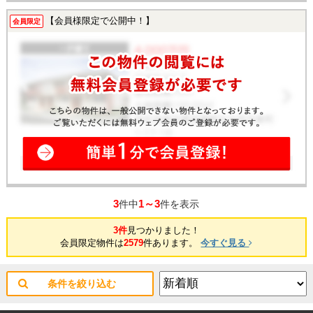
【会員様限定で公開中！】
会員限定
3
1～3
件中
件を表示
3件
見つかりました！
会員限定物件は
2579
件あります。
今すぐ見る
条件を絞り込む