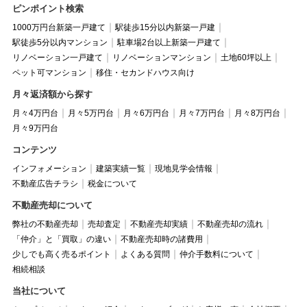
ピンポイント検索
1000万円台新築一戸建て
駅徒歩15分以内新築一戸建
駅徒歩5分以内マンション
駐車場2台以上新築一戸建て
リノベーション一戸建て
リノベーションマンション
土地60坪以上
ペット可マンション
移住・セカンドハウス向け
月々返済額から探す
月々4万円台
月々5万円台
月々6万円台
月々7万円台
月々8万円台
月々9万円台
コンテンツ
インフォメーション
建築実績一覧
現地見学会情報
不動産広告チラシ
税金について
不動産売却について
弊社の不動産売却
売却査定
不動産売却実績
不動産売却の流れ
「仲介」と「買取」の違い
不動産売却時の諸費用
少しでも高く売るポイント
よくある質問
仲介手数料について
相続相談
当社について