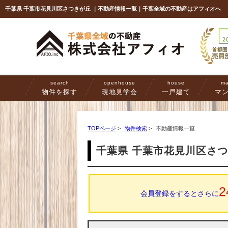
千葉県 千葉市花見川区さつきが丘 ｜不動産情報一覧｜千葉全域の不動産はアフィオへ
search
openhouse
house
ma
物件を探す
現地見学会
一戸建て
マ
TOPページ
>
物件検索
>
不動産情報一覧
千葉県 千葉市花見川区さ
2
会員登録をするとさらに