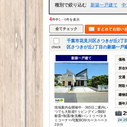
種別で絞り込む
新築一戸建て
中
4
件中
1～4
件を表示
千葉市花見川区さつきが丘2丁
区さつきが丘2丁目の新築一戸
check
新築一戸建て
価格
所在
交通
間取
建物
築年
現地案内会開催中‥365日ご案内い
つでも大歓迎!! リビングイン階段/
2
耐震+制震/食洗機/パントリー/タタ
ミコーナー/宅配BOX/カースペース
2台分