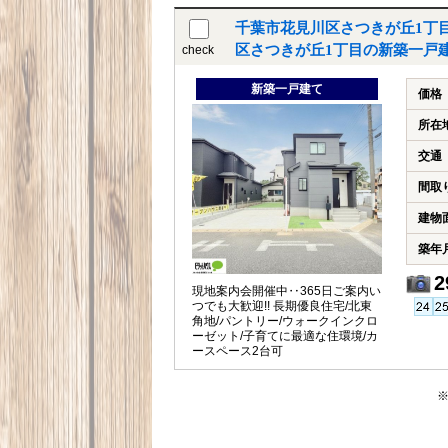
千葉市花見川区さつきが丘1丁
区さつきが丘1丁目の新築一戸
check
新築一戸建て
価格
所在
交通
間取
建物
築年
2
現地案内会開催中‥365日ご案内い
つでも大歓迎!! 長期優良住宅/北東
角地/パントリー/ウォークインクロ
ーゼット/子育てに最適な住環境/カ
ースペース2台可