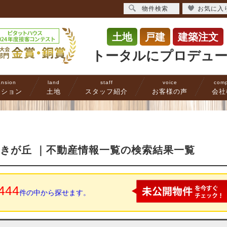
物件検索
お気に入
土地
戸建
建築注文
トータルにプロデュ
nsion
land
staff
voice
com
ンション
土地
スタッフ紹介
お客様の声
会社
つきが丘 ｜不動産情報一覧の検索結果一覧
444
件の中から探せます。