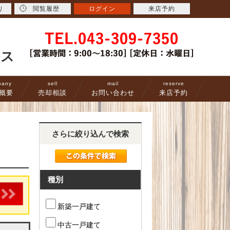
り
閲覧履歴
ログイン
来店予約
ース
pany
sell
mail
reserve
概要
売却相談
お問い合わせ
来店予約
さらに絞り込んで検索
種別
新築一戸建て
中古一戸建て