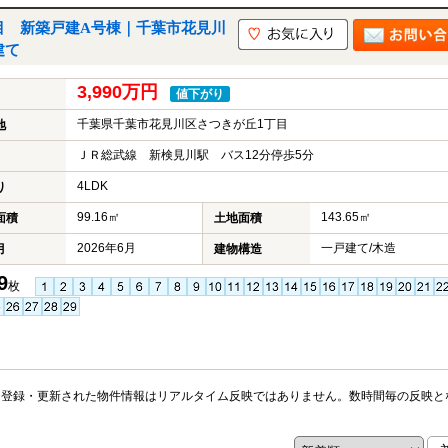
目 新築戸建A号棟｜千葉市花見川
建て
3,990万円
値下がり
千葉県千葉市花見川区さつきが丘1丁目
地
ＪＲ総武線 新検見川駅 バス12分停歩5分
4LDK
り
99.16㎡
143.65㎡
面積
土地面積
2026年6月
一戸建て/木造
月
建物構造
9
枚
※登録・更新された物件情報はリアルタイム反映ではありません。数時間毎の反映と