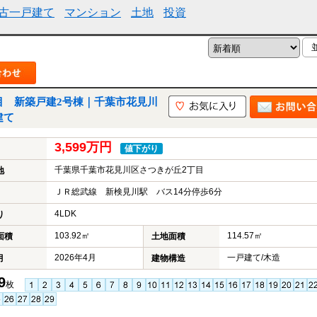
古一戸建て
マンション
土地
投資
目 新築戸建2号棟｜千葉市花見川
建て
3,599万円
値下がり
千葉県千葉市花見川区さつきが丘2丁目
地
ＪＲ総武線 新検見川駅 バス14分停歩6分
4LDK
り
103.92㎡
114.57㎡
面積
土地面積
2026年4月
一戸建て/木造
月
建物構造
9
枚