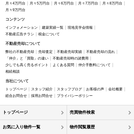
月々4万円台
月々5万円台
月々6万円台
月々7万円台
月々8万円台
月々9万円台
コンテンツ
インフォメーション
建築実績一覧
現地見学会情報
不動産広告チラシ
税金について
不動産売却について
弊社の不動産売却
売却査定
不動産売却実績
不動産売却の流れ
「仲介」と「買取」の違い
不動産売却時の諸費用
少しでも高く売るポイント
よくある質問
仲介手数料について
相続相談
当社について
トップページ
スタッフ紹介
スタッフブログ
お客様の声
会社概要
総合お問合せ
採用お問合せ
プライバシーポリシー
トップページ
売買物件検索
お気に入り物件一覧
物件閲覧履歴