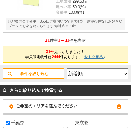
土地面積
299.53㎡
建ぺい率
50.0(%)
容積率
100.0(%)
現地案内会開催中‥365日ご案内いつでも大歓迎!! 建築条件なしお好きな
プランでお家を建てられます/敷地広々90坪
31
1～31
件中
件を表示
31件
見つかりました！
会員限定物件は
2444
件あります。
今すぐ見る
条件を絞り込む
さらに絞り込んで検索する
ご希望のエリアを選んでください
千葉県
東京都