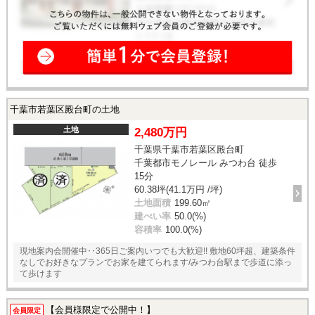
千葉市若葉区殿台町の土地
土地
2,480万円
千葉県千葉市若葉区殿台町
千葉都市モノレール みつわ台 徒歩
15分
60.38坪(41.1万円 /坪)
土地面積
199.60㎡
建ぺい率
50.0(%)
容積率
100.0(%)
現地案内会開催中‥365日ご案内いつでも大歓迎!! 敷地60坪超、建築条件
なしでお好きなプランでお家を建てられます/みつわ台駅まで歩道に添っ
て歩けます
【会員様限定で公開中！】
会員限定