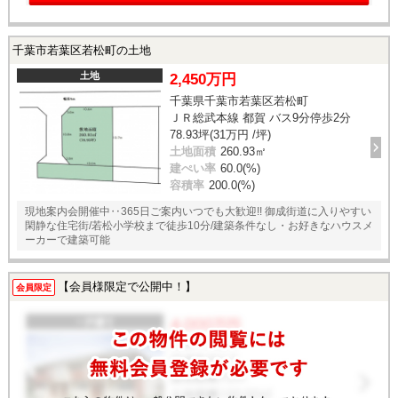
千葉市若葉区若松町の土地
土地
2,450万円
千葉県千葉市若葉区若松町
ＪＲ総武本線 都賀 バス9分停歩2分
78.93坪(31万円 /坪)
土地面積
260.93㎡
建ぺい率
60.0(%)
容積率
200.0(%)
現地案内会開催中‥365日ご案内いつでも大歓迎!! 御成街道に入りやすい
閑静な住宅街/若松小学校まで徒歩10分/建築条件なし・お好きなハウスメ
ーカーで建築可能
【会員様限定で公開中！】
会員限定