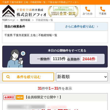
千葉県 千葉市若葉区 土地｜不動産情報一覧｜千葉全域の不動産はアフィオへ
みつわ台
千葉南
TOPページ
>
物件検索
>
不動産情報一覧
現在の検索条件
さらに条件を絞り込む
千葉県 千葉市若葉区 土地｜不動産情報一覧
本日の公開物件をすべて見る
1115件
2444件
一般物件
会員物件
条件を絞り込む
31
1～31
件中
件を表示
【会員様限定で公開中！】
会員限定
NEW