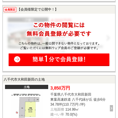
【会員様限定で公開中！】
会員限定
八千代市大和田新田の土地
土地
3,850万円
千葉県八千代市大和田新田
東葉高速鉄道 八千代緑が丘 徒歩6分
34.78坪(110.7万円 /坪)
土地面積
114.99㎡
建ぺい率
70.0(%)