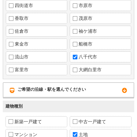
四街道市
市原市
香取市
茂原市
佐倉市
袖ケ浦市
東金市
船橋市
流山市
八千代市
富里市
大網白里市
ご希望の沿線・駅を選んでください
建物種別
新築一戸建て
中古一戸建て
マンション
土地