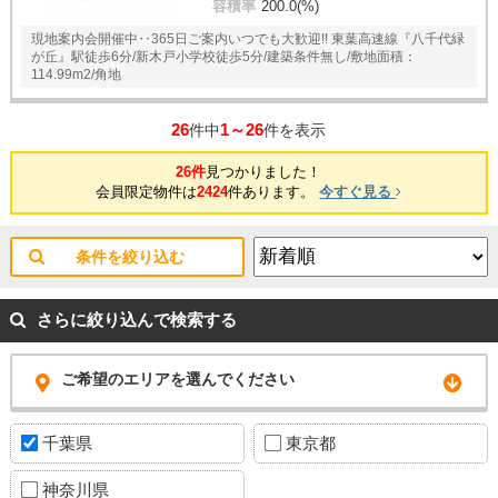
容積率
200.0(%)
現地案内会開催中‥365日ご案内いつでも大歓迎!! 東葉高速線『八千代緑
が丘』駅徒歩6分/新木戸小学校徒歩5分/建築条件無し/敷地面積：
114.99m2/角地
26
1～26
件中
件を表示
26件
見つかりました！
会員限定物件は
2424
件あります。
今すぐ見る
条件を絞り込む
さらに絞り込んで検索する
ご希望のエリアを選んでください
千葉県
東京都
神奈川県