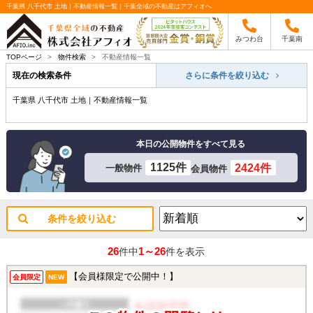
千葉県 八千代市 土地｜不動産情報一覧｜千葉全域の不動産はアフィオへ
みつわ台
千葉南
TOPページ
>
物件検索
>
不動産情報一覧
現在の検索条件
さらに条件を絞り込む
千葉県 八千代市 土地｜不動産情報一覧
本日の公開物件をすべて見る
1125件
2424件
一般物件
会員物件
条件を絞り込む
26
1～26
件中
件を表示
【会員様限定で公開中！】
会員限定
NEW