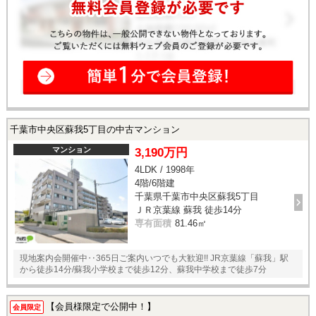
千葉市中央区蘇我5丁目の中古マンション
マンション
3,190万円
4LDK / 1998年
4階/6階建
千葉県千葉市中央区蘇我5丁目
ＪＲ京葉線 蘇我 徒歩14分
専有面積
81.46㎡
現地案内会開催中‥365日ご案内いつでも大歓迎!! JR京葉線「蘇我」駅
から徒歩14分/蘇我小学校まで徒歩12分、蘇我中学校まで徒歩7分
【会員様限定で公開中！】
会員限定