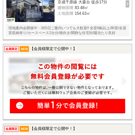
京成千原線 大森台 徒歩17分
建物面積
83.48㎡
土地面積
154.63㎡
現地案内会開催中‥365日ご案内いつでも大歓迎!! 全室6帖以上/和室/全居
室収納有り/カースペース2台分/南向き/閑静な住宅街/陽当たり良好
【会員様限定で公開中！】
会員限定
NEW
【会員様限定で公開中！】
会員限定
NEW