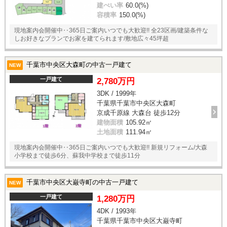
建ぺい率
60.0(%)
容積率
150.0(%)
現地案内会開催中‥365日ご案内いつでも大歓迎!! 全23区画/建築条件な
しお好きなプランでお家を建てられます/敷地広々45坪超
千葉市中央区大森町の中古一戸建て
NEW
一戸建て
2,780万円
3DK / 1999年
千葉県千葉市中央区大森町
京成千原線 大森台 徒歩12分
建物面積
105.92㎡
土地面積
111.94㎡
現地案内会開催中‥365日ご案内いつでも大歓迎!! 新規リフォーム/大森
小学校まで徒歩6分、蘇我中学校まで徒歩11分
千葉市中央区大巌寺町の中古一戸建て
NEW
一戸建て
1,280万円
4DK / 1993年
千葉県千葉市中央区大巌寺町