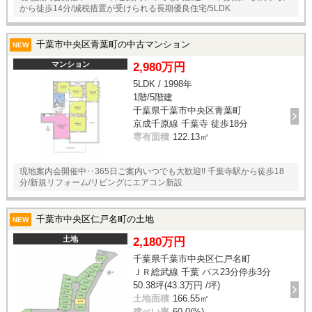
から徒歩14分/減税措置が受けられる長期優良住宅/5LDK
千葉市中央区青葉町の中古マンション
NEW
マンション
2,980万円
5LDK / 1998年
1階/5階建
千葉県千葉市中央区青葉町
京成千原線 千葉寺 徒歩18分
専有面積
122.13㎡
現地案内会開催中‥365日ご案内いつでも大歓迎!! 千葉寺駅から徒歩18
分/新規リフォーム/リビングにエアコン新設
千葉市中央区仁戸名町の土地
NEW
土地
2,180万円
千葉県千葉市中央区仁戸名町
ＪＲ総武線 千葉 バス23分停歩3分
50.38坪(43.3万円 /坪)
土地面積
166.55㎡
建ぺい率
60.0(%)