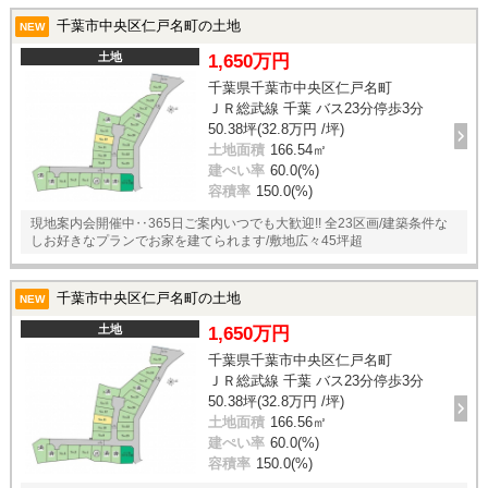
千葉市中央区仁戸名町の土地
NEW
土地
1,650万円
千葉県千葉市中央区仁戸名町
ＪＲ総武線 千葉 バス23分停歩3分
50.38坪(32.8万円 /坪)
土地面積
166.54㎡
建ぺい率
60.0(%)
容積率
150.0(%)
現地案内会開催中‥365日ご案内いつでも大歓迎!! 全23区画/建築条件な
しお好きなプランでお家を建てられます/敷地広々45坪超
千葉市中央区仁戸名町の土地
NEW
土地
1,650万円
千葉県千葉市中央区仁戸名町
ＪＲ総武線 千葉 バス23分停歩3分
50.38坪(32.8万円 /坪)
土地面積
166.56㎡
建ぺい率
60.0(%)
容積率
150.0(%)