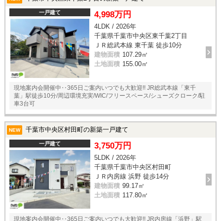
一戸建て
4,998万円
4LDK / 2026年
千葉県千葉市中央区東千葉2丁目
ＪＲ総武本線 東千葉 徒歩10分
建物面積
107.29㎡
土地面積
155.00㎡
現地案内会開催中‥365日ご案内いつでも大歓迎!! JR総武本線「東千
葉」駅徒歩10分/周辺環境充実/WIC/フリースペース/シューズクローク/駐
車3台可
千葉市中央区村田町の新築一戸建て
NEW
一戸建て
3,750万円
5LDK / 2026年
千葉県千葉市中央区村田町
ＪＲ内房線 浜野 徒歩14分
建物面積
99.17㎡
土地面積
117.80㎡
現地案内会開催中‥365日ご案内いつでも大歓迎!! JR内房線「浜野」駅