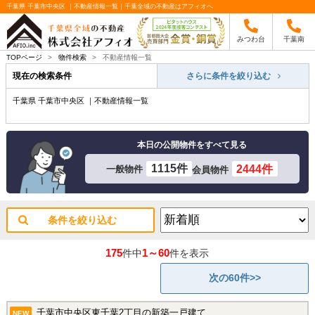
千葉県 千葉市中央区 ｜不動産情報一覧｜千葉全域の不動産はアフィオへ
みつわ台
千葉南
TOPページ
>
物件検索
>
不動産情報一覧
現在の検索条件
さらに条件を絞り込む
千葉県 千葉市中央区 ｜不動産情報一覧
本日の公開物件をすべて見る
1115件
2444件
一般物件
会員物件
条件を絞り込む
175
1～60
件中
件を表示
次の60件>>
千葉市中央区東千葉2丁目の新築一戸建て
NEW