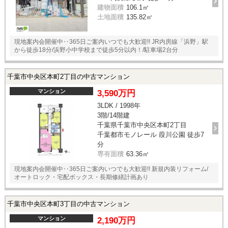
建物面積
106.1㎡
土地面積
135.82㎡
現地案内会開催中‥365日ご案内いつでも大歓迎!! JR内房線「浜野」駅
から徒歩18分/浜野小中学校まで徒歩5分以内！/駐車場2台分
千葉市中央区本町2丁目の中古マンション
マンション
3,590万円
3LDK / 1998年
3階/14階建
千葉県千葉市中央区本町2丁目
千葉都市モノレール 葭川公園 徒歩7
分
専有面積
63.36㎡
現地案内会開催中‥365日ご案内いつでも大歓迎!! 新規内装リフォーム/
オートロック・宅配ボックス・長期修繕計画あり
千葉市中央区本町3丁目の中古マンション
マンション
2,190万円