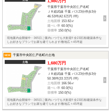
1,980万円
千葉県千葉市中央区仁戸名町
ＪＲ総武線 千葉 バス23分停歩3分
46.53坪(42.6万円 /坪)
土地面積
153.82㎡
建ぺい率
60.0(%)
容積率
150.0(%)
現地案内会開催中‥365日ご案内いつでも大歓迎!! 全23区画/建築条件な
しお好きなプランでお家を建てられます/敷地広々45坪超
千葉市中央区仁戸名町の土地
NEW
土地
1,680万円
千葉県千葉市中央区仁戸名町
ＪＲ総武線 千葉 バス23分停歩3分
50.38坪(33.3万円 /坪)
土地面積
166.56㎡
建ぺい率
60.0(%)
容積率
150.0(%)
現地案内会開催中‥365日ご案内いつでも大歓迎!! 全23区画/建築条件な
しお好きなプランでお家を建てられます/敷地広々45坪超