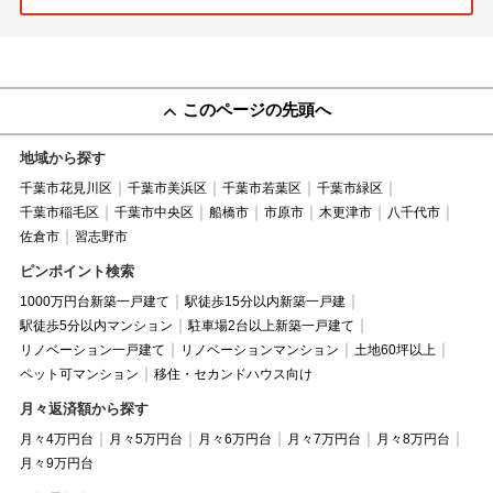
このページの先頭へ
地域から探す
千葉市花見川区
千葉市美浜区
千葉市若葉区
千葉市緑区
千葉市稲毛区
千葉市中央区
船橋市
市原市
木更津市
八千代市
佐倉市
習志野市
ピンポイント検索
1000万円台新築一戸建て
駅徒歩15分以内新築一戸建
駅徒歩5分以内マンション
駐車場2台以上新築一戸建て
リノベーション一戸建て
リノベーションマンション
土地60坪以上
ペット可マンション
移住・セカンドハウス向け
月々返済額から探す
月々4万円台
月々5万円台
月々6万円台
月々7万円台
月々8万円台
月々9万円台