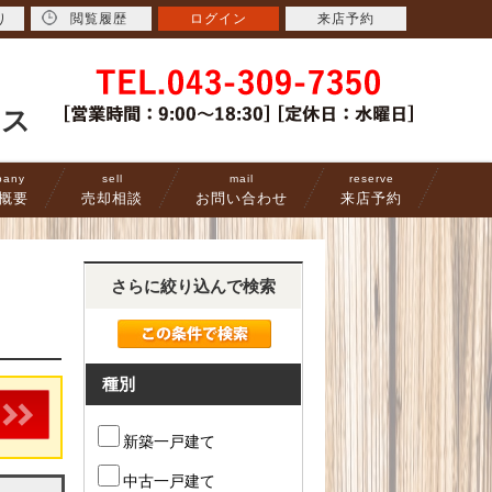
り
閲覧履歴
ログイン
来店予約
ース
pany
sell
mail
reserve
概要
売却相談
お問い合わせ
来店予約
さらに絞り込んで検索
種別
新築一戸建て
中古一戸建て