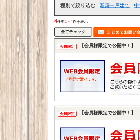
種別で絞り込む
新築一戸建て
中
4
件中
1～4
件を表示
【会員様限定で公開中！】
会員限定
【会員様限定で公開中！】
会員限定