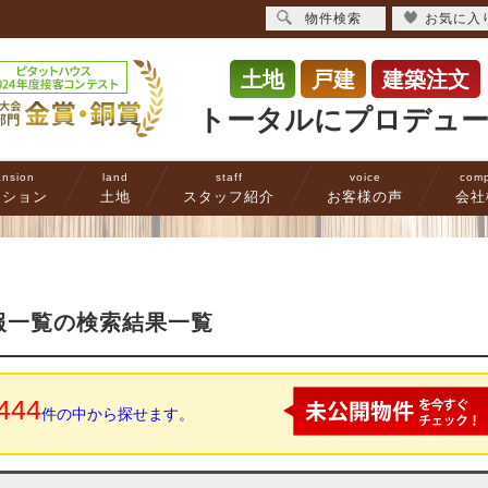
物件検索
お気に入
土地
戸建
建築注文
トータルにプロデュ
nsion
land
staff
voice
com
ンション
土地
スタッフ紹介
お客様の声
会社
報一覧の検索結果一覧
444
件の中から探せます。