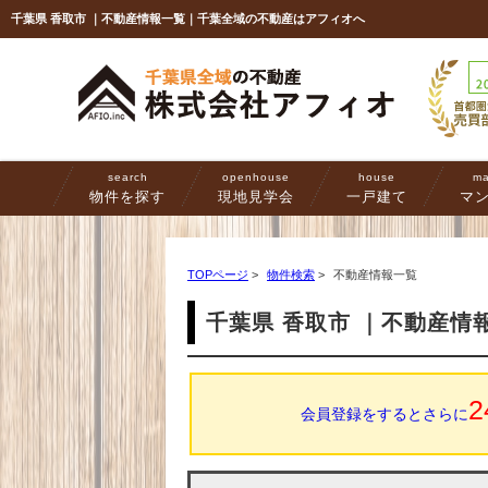
千葉県 香取市 ｜不動産情報一覧｜千葉全域の不動産はアフィオへ
search
openhouse
house
ma
物件を探す
現地見学会
一戸建て
マ
TOPページ
>
物件検索
>
不動産情報一覧
千葉県 香取市 ｜不動産情
2
会員登録をするとさらに