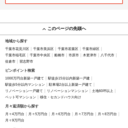
このページの先頭へ
地域から探す
千葉市花見川区
千葉市美浜区
千葉市若葉区
千葉市緑区
千葉市稲毛区
千葉市中央区
船橋市
市原市
木更津市
八千代市
佐倉市
習志野市
ピンポイント検索
1000万円台新築一戸建て
駅徒歩15分以内新築一戸建
駅徒歩5分以内マンション
駐車場2台以上新築一戸建て
リノベーション一戸建て
リノベーションマンション
土地60坪以上
ペット可マンション
移住・セカンドハウス向け
月々返済額から探す
月々4万円台
月々5万円台
月々6万円台
月々7万円台
月々8万円台
月々9万円台