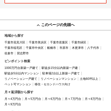
このページの先頭へ
地域から探す
千葉市花見川区
千葉市美浜区
千葉市若葉区
千葉市緑区
千葉市稲毛区
千葉市中央区
船橋市
市原市
木更津市
八千代市
佐倉市
習志野市
ピンポイント検索
1000万円台新築一戸建て
駅徒歩15分以内新築一戸建
駅徒歩5分以内マンション
駐車場2台以上新築一戸建て
リノベーション一戸建て
リノベーションマンション
土地60坪以上
ペット可マンション
移住・セカンドハウス向け
月々返済額から探す
月々4万円台
月々5万円台
月々6万円台
月々7万円台
月々8万円台
月々9万円台