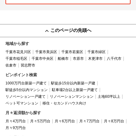
このページの先頭へ
地域から探す
千葉市花見川区
千葉市美浜区
千葉市若葉区
千葉市緑区
千葉市稲毛区
千葉市中央区
船橋市
市原市
木更津市
八千代市
佐倉市
習志野市
ピンポイント検索
1000万円台新築一戸建て
駅徒歩15分以内新築一戸建
駅徒歩5分以内マンション
駐車場2台以上新築一戸建て
リノベーション一戸建て
リノベーションマンション
土地60坪以上
ペット可マンション
移住・セカンドハウス向け
月々返済額から探す
月々4万円台
月々5万円台
月々6万円台
月々7万円台
月々8万円台
月々9万円台