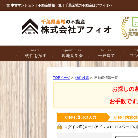
一宮 中古マンション｜不動産情報一覧｜千葉全域の不動産はアフィオへ
search
openhouse
house
ma
物件を探す
現地見学会
一戸建て
マ
TOPページ
>
物件検索
>
不動産情報一覧
お探しの
お手数です
ログインID(メールアドレス)・パスワードの