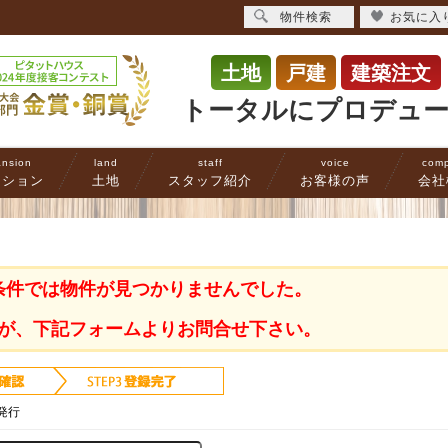
物件検索
お気に入
土地
戸建
建築注文
トータルにプロデュ
nsion
land
staff
voice
com
ンション
土地
スタッフ紹介
お客様の声
会社
条件では物件が見つかりませんでした。
が、下記フォームよりお問合せ下さい。
発行