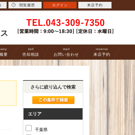
り
閲覧履歴
ログイン
来店予約
ース
pany
sell
mail
reserve
概要
売却相談
お問い合わせ
来店予約
さらに絞り込んで検索
エリア
千葉県