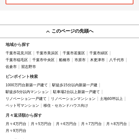
このページの先頭へ
地域から探す
千葉市花見川区
千葉市美浜区
千葉市若葉区
千葉市緑区
千葉市稲毛区
千葉市中央区
船橋市
市原市
木更津市
八千代市
佐倉市
習志野市
ピンポイント検索
1000万円台新築一戸建て
駅徒歩15分以内新築一戸建
駅徒歩5分以内マンション
駐車場2台以上新築一戸建て
リノベーション一戸建て
リノベーションマンション
土地60坪以上
ペット可マンション
移住・セカンドハウス向け
月々返済額から探す
月々4万円台
月々5万円台
月々6万円台
月々7万円台
月々8万円台
月々9万円台