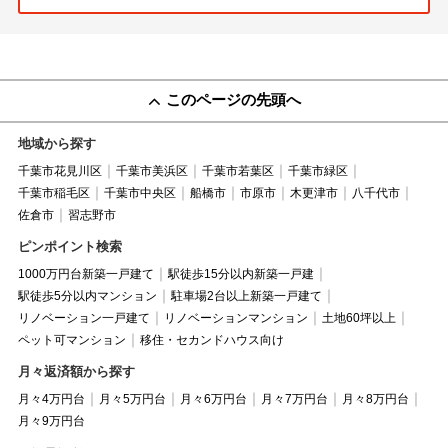
このページの先頭へ
地域から探す
千葉市花見川区
千葉市美浜区
千葉市若葉区
千葉市緑区
千葉市稲毛区
千葉市中央区
船橋市
市原市
木更津市
八千代市
佐倉市
習志野市
ピンポイント検索
1000万円台新築一戸建て
駅徒歩15分以内新築一戸建
駅徒歩5分以内マンション
駐車場2台以上新築一戸建て
リノベーション一戸建て
リノベーションマンション
土地60坪以上
ペット可マンション
移住・セカンドハウス向け
月々返済額から探す
月々4万円台
月々5万円台
月々6万円台
月々7万円台
月々8万円台
月々9万円台