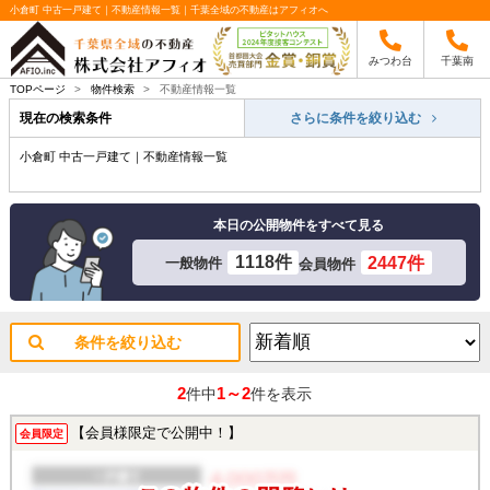
小倉町 中古一戸建て｜不動産情報一覧｜千葉全域の不動産はアフィオへ
みつわ台
千葉南
TOPページ
>
物件検索
>
不動産情報一覧
現在の検索条件
さらに条件を絞り込む
小倉町 中古一戸建て｜不動産情報一覧
本日の公開物件をすべて見る
1118件
2447件
一般物件
会員物件
条件を絞り込む
2
1～2
件中
件を表示
【会員様限定で公開中！】
会員限定