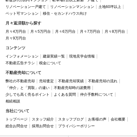
リノベーション一戸建て
リノベーションマンション
土地60坪以上
ペット可マンション
移住・セカンドハウス向け
月々返済額から探す
月々4万円台
月々5万円台
月々6万円台
月々7万円台
月々8万円台
月々9万円台
コンテンツ
インフォメーション
建築実績一覧
現地見学会情報
不動産広告チラシ
税金について
不動産売却について
弊社の不動産売却
売却査定
不動産売却実績
不動産売却の流れ
「仲介」と「買取」の違い
不動産売却時の諸費用
少しでも高く売るポイント
よくある質問
仲介手数料について
相続相談
当社について
トップページ
スタッフ紹介
スタッフブログ
お客様の声
会社概要
総合お問合せ
採用お問合せ
プライバシーポリシー