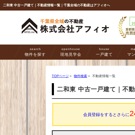
二和東 中古一戸建て｜不動産情報一覧｜千葉全域の不動産はアフィオへ
search
openhouse
house
ma
物件を探す
現地見学会
一戸建て
マ
TOPページ
>
物件検索
>
不動産情報一覧
二和東 中古一戸建て｜不
2
会員登録をするとさらに