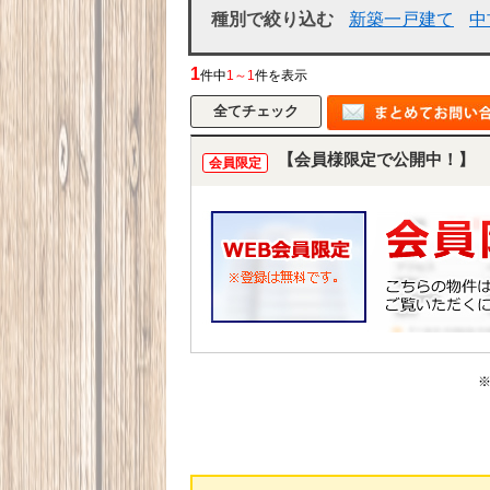
種別で絞り込む
新築一戸建て
中
1
件中
1～1
件を表示
【会員様限定で公開中！】
会員限定