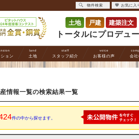
物件検索
お気に入
土地
戸建
建築注文
トータルにプロデュ
nsion
land
staff
voice
com
ンション
土地
スタッフ紹介
お客様の声
会社
動産情報一覧の検索結果一覧
424
件の中から探せます。