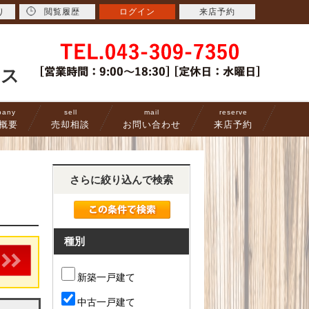
り
閲覧履歴
ログイン
来店予約
ース
pany
sell
mail
reserve
概要
売却相談
お問い合わせ
来店予約
さらに絞り込んで検索
種別
新築一戸建て
中古一戸建て