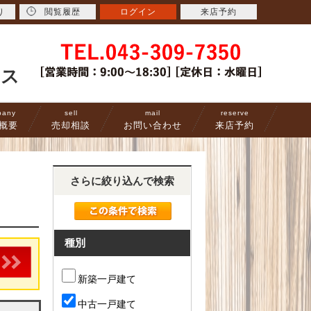
り
閲覧履歴
ログイン
来店予約
ース
pany
sell
mail
reserve
概要
売却相談
お問い合わせ
来店予約
さらに絞り込んで検索
種別
新築一戸建て
中古一戸建て