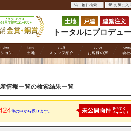
物件検索
お気に入
土地
戸建
建築注文
トータルにプロデュ
nsion
land
staff
voice
com
ンション
土地
スタッフ紹介
お客様の声
会社
動産情報一覧の検索結果一覧
424
件の中から探せます。