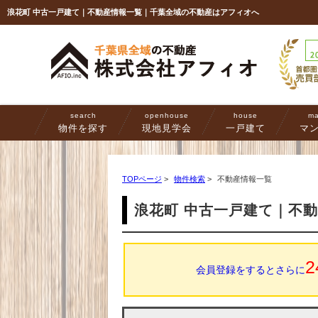
浪花町 中古一戸建て｜不動産情報一覧｜千葉全域の不動産はアフィオへ
search
openhouse
house
ma
物件を探す
現地見学会
一戸建て
マ
TOPページ
>
物件検索
>
不動産情報一覧
浪花町 中古一戸建て｜不
2
会員登録をするとさらに