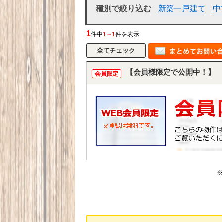
種別で絞り込む
新築一戸建て
中
1
件中
1～1
件を表示
【会員様限定で公開中！】
会員限定