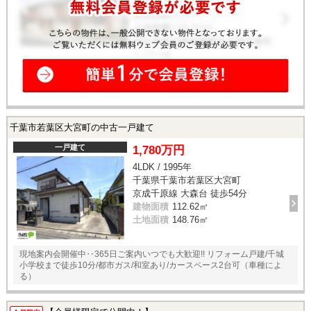
千葉市若葉区大宮町の中古一戸建て
一戸建て
1,780万円
4LDK / 1995年
千葉県千葉市若葉区大宮町
京成千原線 大森台 徒歩54分
建物面積
112.62㎡
土地面積
148.76㎡
現地案内会開催中‥365日ご案内いつでも大歓迎!! リフォーム戸建/千城
小学校まで徒歩10分/都市ガス/和室あり/カースペース2台可（車種によ
る）