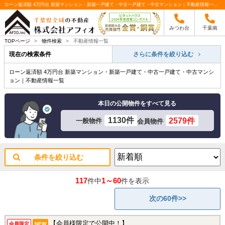
ローン返済額 4万円台 新築マンション・新築一戸建て・中古一戸建て・中古マンション｜不動産情報一覧｜千葉全域の不動産はアフィオへ
みつわ台
千葉南
TOPページ
>
物件検索
>
不動産情報一覧
現在の検索条件
さらに条件を絞り込む
ローン返済額 4万円台 新築マンション・新築一戸建て・中古一戸建て・中古マンシ
ョン｜不動産情報一覧
本日の公開物件をすべて見る
1130件
2579件
一般物件
会員物件
条件を絞り込む
117
1～60
件中
件を表示
次の60件>>
【会員様限定で公開中！】
会員限定
NEW