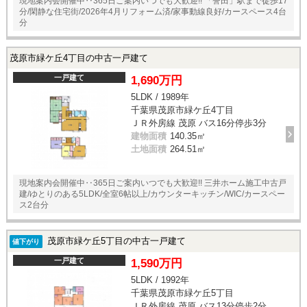
現地案内会開催中‥365日ご案内いつでも大歓迎!! 「誉田」駅まで徒歩17
分/閑静な住宅街/2026年4月リフォーム済/家事動線良好/カースペース4台
分
茂原市緑ケ丘4丁目の中古一戸建て
一戸建て
1,690万円
5LDK / 1989年
千葉県茂原市緑ケ丘4丁目
ＪＲ外房線 茂原 バス16分停歩3分
建物面積
140.35㎡
土地面積
264.51㎡
現地案内会開催中‥365日ご案内いつでも大歓迎!! 三井ホーム施工中古戸
建/ゆとりのある5LDK/全室6帖以上/カウンターキッチン/WIC/カースペー
ス2台分
茂原市緑ケ丘5丁目の中古一戸建て
値下がり
一戸建て
1,590万円
5LDK / 1992年
千葉県茂原市緑ケ丘5丁目
ＪＲ外房線 茂原 バス13分停歩2分