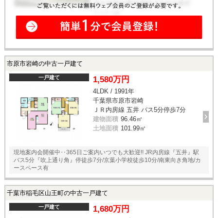
市原市岩崎の中古一戸建て
一戸建て
1,580万円
4LDK / 1991年
千葉県市原市岩崎
ＪＲ内房線 五井 バス5分停歩7分
建物面積
96.46㎡
土地面積
101.99㎡
現地案内会開催中‥365日ご案内いつでも大歓迎!! JR内房線『五井』駅
バス5分『吹上通り角』停徒歩7分/京葉小学校徒歩10分/南東向き角地/カ
ースペース有
千葉市稲毛区山王町の中古一戸建て
一戸建て
1,680万円