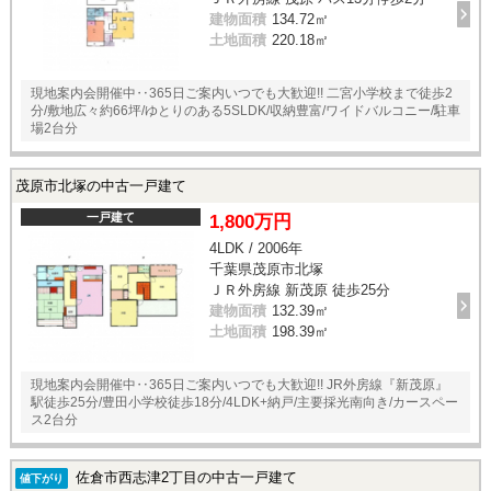
建物面積
134.72㎡
土地面積
220.18㎡
現地案内会開催中‥365日ご案内いつでも大歓迎!! 二宮小学校まで徒歩2
分/敷地広々約66坪/ゆとりのある5SLDK/収納豊富/ワイドバルコニー/駐車
場2台分
茂原市北塚の中古一戸建て
一戸建て
1,800万円
4LDK / 2006年
千葉県茂原市北塚
ＪＲ外房線 新茂原 徒歩25分
建物面積
132.39㎡
土地面積
198.39㎡
現地案内会開催中‥365日ご案内いつでも大歓迎!! JR外房線『新茂原』
駅徒歩25分/豊田小学校徒歩18分/4LDK+納戸/主要採光南向き/カースペー
ス2台分
佐倉市西志津2丁目の中古一戸建て
値下がり