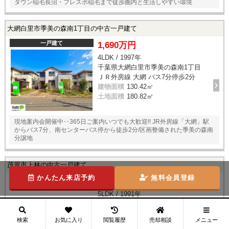
タウン稲毛長沼・フレスポ稲毛まで徒歩圏内と生活しやすい環境
大網白里市季美の森南1丁目の中古一戸建て
一戸建て
1,690万円
4LDK / 1997年
千葉県大網白里市季美の森南1丁目
ＪＲ外房線 大網 バス7分停歩2分
建物面積
130.42㎡
土地面積
180.82㎡
現地案内会開催中‥365日ご案内いつでも大歓迎!! JR外房線「大網」駅
からバス7分、南センターバス停から徒歩2分/区画整備された季美の森南
分譲地
茂原市上林の中古一戸建て
かんたん来店予約
無料会員登録
一戸建て
1,680万円
5LDK / 1991年
千葉県茂原市上林
ＪＲ外房線 新茂原 徒歩14分
メニュー
検索
お気に入り
閲覧履歴
売却相談
建物面積
122.97㎡