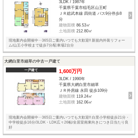
3LDK / 1987年
千葉県千葉市稲毛区山王町
ＪＲ総武本線 四街道 バス9分停歩8
分
建物面積
86.53㎡
土地面積
212.80㎡
現地案内会開催中‥365日ご案内いつでも大歓迎!! 新規内外装リフォー
ム/山王小学校まで徒歩7分/駐車場2台分
大網白里市細草の中古一戸建て
一戸建て
1,600万円
3LDK / 1990年
千葉県大網白里市細草
ＪＲ外房線 永田 徒歩109分
建物面積
119.24㎡
土地面積
162.06㎡
現地案内会開催中‥365日ご案内いつでも大歓迎!! 白里小学校徒歩21分・
中学校徒歩16分/3LDK・LDK広々26帖/全居室南東向きにつき日当たり良
好