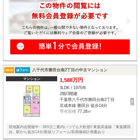
八千代市勝田台南2丁目の中古マンション
NEW
値下がり
マンション
1,588万円
3LDK / 1975年
2階/3階建
千葉県八千代市勝田台南2丁目
京成本線 勝田台 徒歩14分
専有面積
77.28㎡
現地案内会開催中‥365日ご案内いつでも大歓迎!! 東葉高速線「東葉勝田
台」駅から徒歩14分/新規リフォーム/長期修繕計画書あり