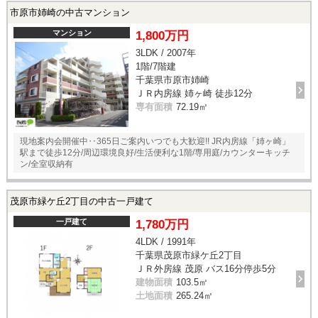
市原市姉崎の中古マンション
マンション
1,800万円
3LDK / 2007年
1階/7階建
千葉県市原市姉崎
ＪＲ内房線 姉ヶ崎 徒歩12分
専有面積
72.19㎡
現地案内会開催中‥365日ご案内いつでも大歓迎!! JR内房線「姉ヶ崎」
駅まで徒歩12分/周辺環境良好/生活便利な1階/専用庭/カウンターキッチ
ン/全室収納有
茂原市緑ケ丘2丁目の中古一戸建て
一戸建て
1,780万円
4LDK / 1991年
千葉県茂原市緑ケ丘2丁目
ＪＲ外房線 茂原 バス16分停歩5分
建物面積
103.5㎡
土地面積
265.24㎡