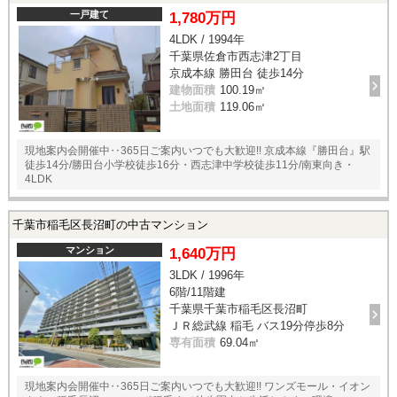
一戸建て
1,780万円
4LDK / 1994年
千葉県佐倉市西志津2丁目
京成本線 勝田台 徒歩14分
建物面積
100.19㎡
土地面積
119.06㎡
現地案内会開催中‥365日ご案内いつでも大歓迎!! 京成本線『勝田台』駅
徒歩14分/勝田台小学校徒歩16分・西志津中学校徒歩11分/南東向き・
4LDK
千葉市稲毛区長沼町の中古マンション
マンション
1,640万円
3LDK / 1996年
6階/11階建
千葉県千葉市稲毛区長沼町
ＪＲ総武線 稲毛 バス19分停歩8分
専有面積
69.04㎡
現地案内会開催中‥365日ご案内いつでも大歓迎!! ワンズモール・イオン