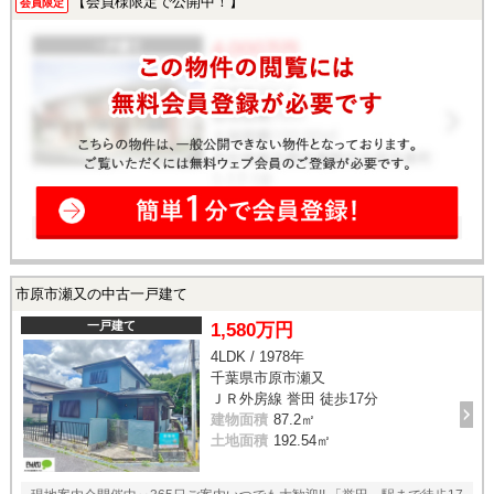
【会員様限定で公開中！】
会員限定
市原市瀬又の中古一戸建て
一戸建て
1,580万円
4LDK / 1978年
千葉県市原市瀬又
ＪＲ外房線 誉田 徒歩17分
建物面積
87.2㎡
土地面積
192.54㎡