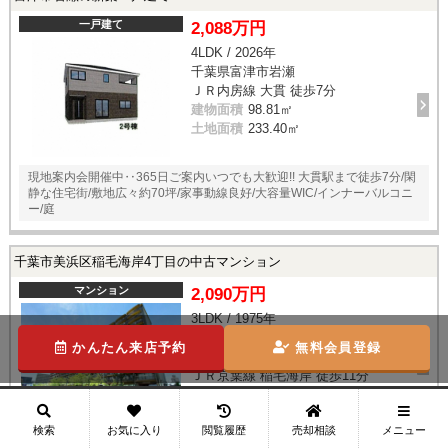
一戸建て
2,088万円
4LDK / 2026年
千葉県富津市岩瀬
ＪＲ内房線 大貫 徒歩7分
建物面積
98.81㎡
土地面積
233.40㎡
現地案内会開催中‥365日ご案内いつでも大歓迎!! 大貫駅まで徒歩7分/閑
静な住宅街/敷地広々約70坪/家事動線良好/大容量WIC/インナーバルコニ
ー/庭
千葉市美浜区稲毛海岸4丁目の中古マンション
マンション
2,090万円
3LDK / 1975年
7階/14階建
かんたん来店予約
無料会員登録
千葉県千葉市美浜区稲毛海岸4丁目
ＪＲ京葉線 稲毛海岸 徒歩11分
専有面積
59.04㎡
メニュー
検索
お気に入り
閲覧履歴
売却相談
現地案内会開催中‥365日ご案内いつでも大歓迎!! 京葉線「稲毛海岸」駅