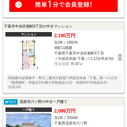
千葉市中央区都町6丁目の中古マンション
マンション
2,190万円
3LDK / 1992年
4階/11階建
千葉県千葉市中央区都町6丁目
ＪＲ総武本線 千葉 バス12分停歩3分
専有面積
75.97㎡
現地案内会開催中‥即日ご案内大歓迎!! JR総武本線『千葉』駅バス12分
『後撰都町』停徒歩3分/都小学校徒歩11分・加曾利中学校徒歩10
分/3LDK
茂原市六ツ野の中古一戸建て
値下がり
一戸建て
2,099万円
3LDK / 2004年
千葉県茂原市六ツ野