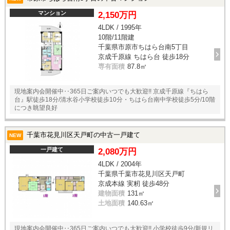
マンション
2,150万円
4LDK / 1995年
10階/11階建
千葉県市原市ちはら台南5丁目
京成千原線 ちはら台 徒歩18分
専有面積
87.8㎡
現地案内会開催中‥365日ご案内いつでも大歓迎!! 京成千原線『ちはら
台』駅徒歩18分/清水谷小学校徒歩10分・ちはら台南中学校徒歩5分/10階
につき眺望良好
千葉市花見川区天戸町の中古一戸建て
NEW
一戸建て
2,080万円
4LDK / 2004年
千葉県千葉市花見川区天戸町
京成本線 実籾 徒歩48分
建物面積
131㎡
土地面積
140.63㎡
現地案内会開催中‥365日ご案内いつでも大歓迎!! 小学校徒歩9分/新規リ