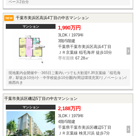
ペース2台分
千葉市美浜区高浜4丁目の中古マンション
NEW
マンション
1,990万円
3LDK / 1979年
3階/5階建
千葉県千葉市美浜区高浜4丁目
ＪＲ京葉線 稲毛海岸 徒歩10分
専有面積
67.28㎡
現地案内会開催中‥365日ご案内いつでも大歓迎!! JR京葉線「稲毛海
岸」駅徒歩10分/小・中学校徒歩10分圏内/周辺環境充実/リノベーション/
南西向き
千葉市美浜区磯辺5丁目の中古マンション
マンション
2,188万円
3LDK / 1979年
4階/5階建
千葉県千葉市美浜区磯辺5丁目
ＪＲ京葉線 検見川浜 徒歩7分