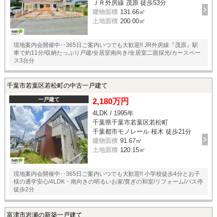
ＪＲ外房線 茂原 徒歩53分
建物面積
131.66㎡
土地面積
200.00㎡
現地案内会開催中‥365日ご案内いつでも大歓迎!! JR外房線『茂原』駅
車で約11分/収納たっぷり戸建/全居室南向き/全居室二面採光/カースペー
ス3台分
千葉市若葉区若松町の中古一戸建て
一戸建て
2,180万円
4LDK / 1995年
千葉県千葉市若葉区若松町
千葉都市モノレール 桜木 徒歩21分
建物面積
91.67㎡
土地面積
120.15㎡
現地案内会開催中‥365日ご案内いつでも大歓迎!! 小学校徒歩4分とお子
様の通学安心/4LDK・南向きの明るいお家/寛ぎの和室/リフォーム/バス停
徒歩2分
富津市岩瀬の新築一戸建て