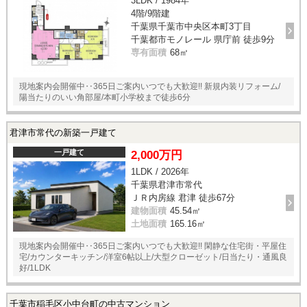
3LDK / 1984年
4階/9階建
千葉県千葉市中央区本町3丁目
千葉都市モノレール 県庁前 徒歩9分
専有面積
68㎡
現地案内会開催中‥365日ご案内いつでも大歓迎!! 新規内装リフォーム/
陽当たりのいい角部屋/本町小学校まで徒歩6分
君津市常代の新築一戸建て
一戸建て
2,000万円
1LDK / 2026年
千葉県君津市常代
ＪＲ内房線 君津 徒歩67分
建物面積
45.54㎡
土地面積
165.16㎡
現地案内会開催中‥365日ご案内いつでも大歓迎!! 閑静な住宅街・平屋住
宅/カウンターキッチン/洋室6帖以上/大型クローゼット/日当たり・通風良
好/1LDK
千葉市稲毛区小中台町の中古マンション