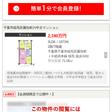
千葉市稲毛区園生町の中古マンション
マンション
2,190万円
3LDK / 1973年
2階/7階建
千葉県千葉市稲毛区園生町
ＪＲ総武本線 稲毛 徒歩14分
専有面積
71.05㎡
現地案内会開催中‥365日ご案内いつでも大歓迎!! 総武線「稲毛」駅から
徒歩14分/新規リノベーション/園生小学校・小中台中学校まで徒歩10分
以内
【会員様限定で公開中！】
会員限定