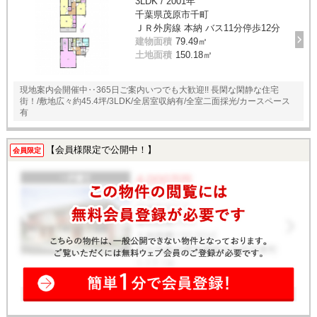
3LDK / 2001年
千葉県茂原市千町
ＪＲ外房線 本納 バス11分停歩12分
建物面積
79.49㎡
土地面積
150.18㎡
現地案内会開催中‥365日ご案内いつでも大歓迎!! 長閑な閑静な住宅
街！/敷地広々約45.4坪/3LDK/全居室収納有/全室二面採光/カースペース
有
【会員様限定で公開中！】
会員限定