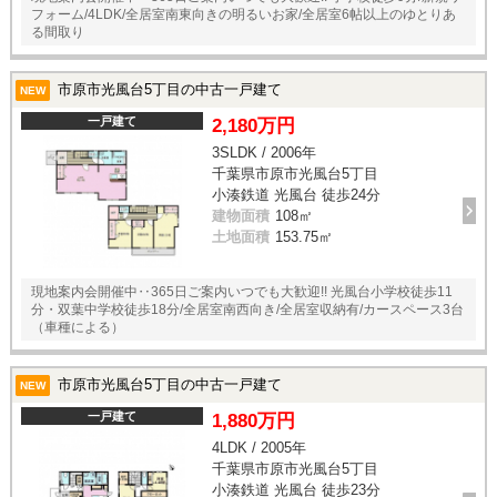
フォーム/4LDK/全居室南東向きの明るいお家/全居室6帖以上のゆとりあ
る間取り
市原市光風台5丁目の中古一戸建て
NEW
一戸建て
2,180万円
3SLDK / 2006年
千葉県市原市光風台5丁目
小湊鉄道 光風台 徒歩24分
建物面積
108㎡
土地面積
153.75㎡
現地案内会開催中‥365日ご案内いつでも大歓迎!! 光風台小学校徒歩11
分・双葉中学校徒歩18分/全居室南西向き/全居室収納有/カースペース3台
（車種による）
市原市光風台5丁目の中古一戸建て
NEW
一戸建て
1,880万円
4LDK / 2005年
千葉県市原市光風台5丁目
小湊鉄道 光風台 徒歩23分