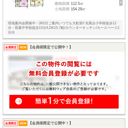
建物面積
112.5㎡
土地面積
154.29㎡
現地案内会開催中‥365日ご案内いつでも大歓迎!! 光風台小学校徒歩12
分・双葉中学校徒歩15分/LDK15.7帖/カウンターキッチン/カースペース2
台分
【会員様限定で公開中！】
会員限定
NEW
【会員様限定で公開中！】
会員限定
NEW