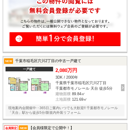
千葉市稲毛区穴川2丁目の中古一戸建て
NEW
一戸建て
2,080万円
3DK / 2000年
千葉県千葉市稲毛区穴川2丁目
千葉都市モノレール 天台 徒歩5分
建物面積
89.84㎡
土地面積
121.69㎡
現地案内会開催中‥365日ご案内いつでも大歓迎!! 千葉都市モノレール
「天台」駅から徒歩5分/新規内外装リフォーム
【会員様限定で公開中！】
会員限定
NEW