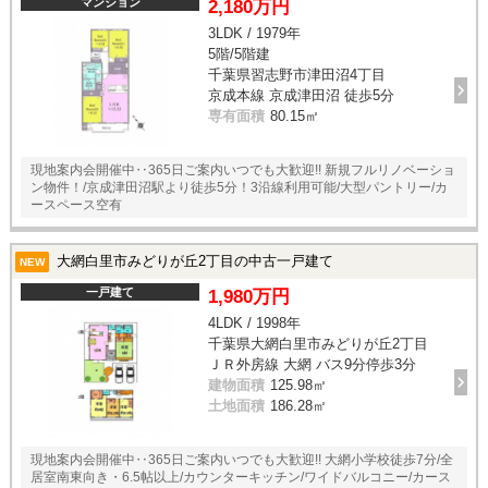
マンション
2,180万円
3LDK / 1979年
5階/5階建
千葉県習志野市津田沼4丁目
京成本線 京成津田沼 徒歩5分
専有面積
80.15㎡
現地案内会開催中‥365日ご案内いつでも大歓迎!! 新規フルリノベーショ
ン物件！/京成津田沼駅より徒歩5分！3沿線利用可能/大型パントリー/カ
ースペース空有
大網白里市みどりが丘2丁目の中古一戸建て
NEW
一戸建て
1,980万円
4LDK / 1998年
千葉県大網白里市みどりが丘2丁目
ＪＲ外房線 大網 バス9分停歩3分
建物面積
125.98㎡
土地面積
186.28㎡
現地案内会開催中‥365日ご案内いつでも大歓迎!! 大網小学校徒歩7分/全
居室南東向き・6.5帖以上/カウンターキッチン/ワイドバルコニー/カース