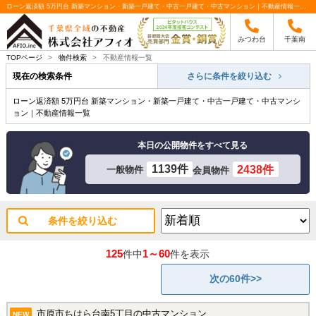
ローン返済額 5万円台 新築マンション・新築一戸建て・中古一戸建て・中古マンション｜不動産情報一覧｜千葉全域の不動産はアフィオへ
みつわ台
千葉南
TOPページ
>
物件検索
>
不動産情報一覧
現在の検索条件
さらに条件を絞り込む
ローン返済額 5万円台 新築マンション・新築一戸建て・中古一戸建て・中古マンシ
ョン｜不動産情報一覧
本日の公開物件をすべて見る
1139件
2438件
一般物件
会員物件
条件を絞り込む
125
1～60
件中
件を表示
次の60件>>
市原市ちはら台南5丁目の中古マンション
NEW