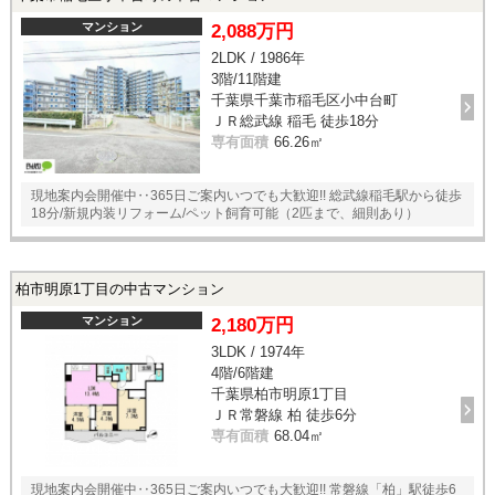
マンション
2,088万円
2LDK / 1986年
3階/11階建
千葉県千葉市稲毛区小中台町
ＪＲ総武線 稲毛 徒歩18分
専有面積
66.26㎡
現地案内会開催中‥365日ご案内いつでも大歓迎!! 総武線稲毛駅から徒歩
18分/新規内装リフォーム/ペット飼育可能（2匹まで、細則あり）
柏市明原1丁目の中古マンション
マンション
2,180万円
3LDK / 1974年
4階/6階建
千葉県柏市明原1丁目
ＪＲ常磐線 柏 徒歩6分
専有面積
68.04㎡
現地案内会開催中‥365日ご案内いつでも大歓迎!! 常磐線「柏」駅徒歩6