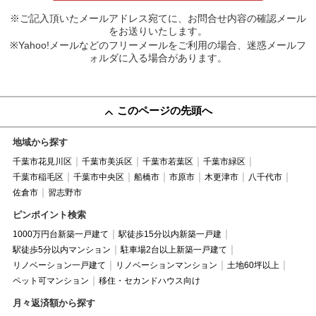
※ご記入頂いたメールアドレス宛てに、お問合せ内容の確認メール
をお送りいたします。
※Yahoo!メールなどのフリーメールをご利用の場合、迷惑メールフ
ォルダに入る場合があります。
このページの先頭へ
地域から探す
千葉市花見川区
千葉市美浜区
千葉市若葉区
千葉市緑区
千葉市稲毛区
千葉市中央区
船橋市
市原市
木更津市
八千代市
佐倉市
習志野市
ピンポイント検索
1000万円台新築一戸建て
駅徒歩15分以内新築一戸建
駅徒歩5分以内マンション
駐車場2台以上新築一戸建て
リノベーション一戸建て
リノベーションマンション
土地60坪以上
ペット可マンション
移住・セカンドハウス向け
月々返済額から探す