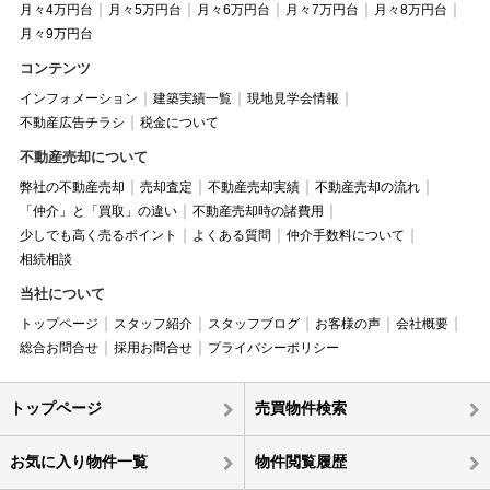
月々4万円台
月々5万円台
月々6万円台
月々7万円台
月々8万円台
月々9万円台
コンテンツ
インフォメーション
建築実績一覧
現地見学会情報
不動産広告チラシ
税金について
不動産売却について
弊社の不動産売却
売却査定
不動産売却実績
不動産売却の流れ
「仲介」と「買取」の違い
不動産売却時の諸費用
少しでも高く売るポイント
よくある質問
仲介手数料について
相続相談
当社について
トップページ
スタッフ紹介
スタッフブログ
お客様の声
会社概要
総合お問合せ
採用お問合せ
プライバシーポリシー
トップページ
売買物件検索
お気に入り物件一覧
物件閲覧履歴