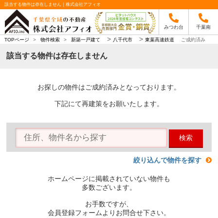
該当する物件は存在しません｜株式会社アフィオ
みつわ台
千葉南
>
>
TOPページ
>
物件検索
>
新築一戸建て
八千代市
東葉高速鉄道
ご成約済み
該当する物件は存在しません
お探しの物件はご成約済みとなっております。
下記にて再建策をお願いたします。
検索
絞り込んで物件を探す
ホームページに掲載されていない物件も
多数ございます。
お手数ですが、
会員登録フォームよりお問合せ下さい。