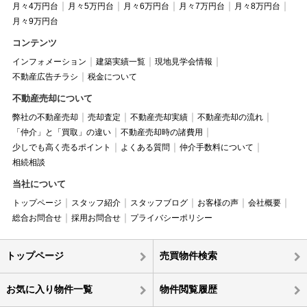
月々4万円台
月々5万円台
月々6万円台
月々7万円台
月々8万円台
月々9万円台
コンテンツ
インフォメーション
建築実績一覧
現地見学会情報
不動産広告チラシ
税金について
不動産売却について
弊社の不動産売却
売却査定
不動産売却実績
不動産売却の流れ
「仲介」と「買取」の違い
不動産売却時の諸費用
少しでも高く売るポイント
よくある質問
仲介手数料について
相続相談
当社について
トップページ
スタッフ紹介
スタッフブログ
お客様の声
会社概要
総合お問合せ
採用お問合せ
プライバシーポリシー
トップページ
売買物件検索
お気に入り物件一覧
物件閲覧履歴