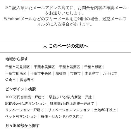
※ご記入頂いたメールアドレス宛てに、お問合せ内容の確認メール
をお送りいたします。
※Yahoo!メールなどのフリーメールをご利用の場合、迷惑メールフ
ォルダに入る場合があります。
このページの先頭へ
地域から探す
千葉市花見川区
千葉市美浜区
千葉市若葉区
千葉市緑区
千葉市稲毛区
千葉市中央区
船橋市
市原市
木更津市
八千代市
佐倉市
習志野市
ピンポイント検索
1000万円台新築一戸建て
駅徒歩15分以内新築一戸建
駅徒歩5分以内マンション
駐車場2台以上新築一戸建て
リノベーション一戸建て
リノベーションマンション
土地60坪以上
ペット可マンション
移住・セカンドハウス向け
月々返済額から探す