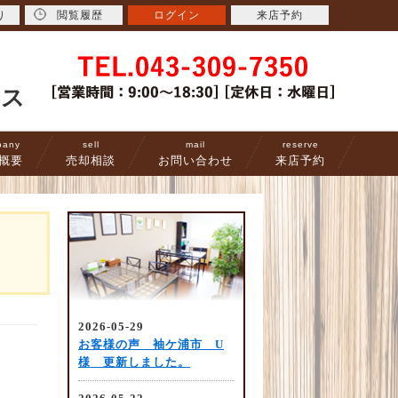
り
閲覧履歴
ログイン
来店予約
ース
pany
sell
mail
reserve
概要
売却相談
お問い合わせ
来店予約