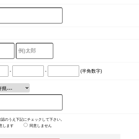
-
-
(半角数字)
確認のうえ下記にチェックして下さい。
意します
同意しません