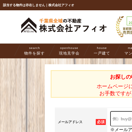
該当する物件は存在しません｜株式会社アフィオ
search
openhouse
house
ma
物件を探す
現地見学会
一戸建て
マ
お探しの
ホームページ
お手数ですが
必須
メールアドレス
※メール