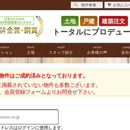
物件検索
お気に入
土地
戸建
建築注文
トータルにプロデュ
nsion
land
staff
voice
com
ンション
土地
スタッフ紹介
お客様の声
会社
物件はご成約済みとなっております。
に掲載されていない物件も多数ございます。
、会員登録フォームよりお問合せ下さい。
アドレスはログインに使用します。