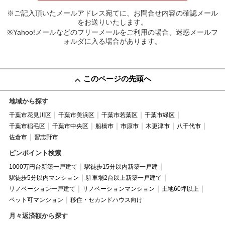
※ご記入頂いたメールアドレス宛てに、お問合せ内容の確認メール
をお送りいたします。
※Yahoo!メールなどのフリーメールをご利用の場合、迷惑メールフ
ォルダに入る場合があります。
このページの先頭へ
地域から探す
千葉市花見川区
千葉市美浜区
千葉市若葉区
千葉市緑区
千葉市稲毛区
千葉市中央区
船橋市
市原市
木更津市
八千代市
佐倉市
習志野市
ピンポイント検索
1000万円台新築一戸建て
駅徒歩15分以内新築一戸建
駅徒歩5分以内マンション
駐車場2台以上新築一戸建て
リノベーション一戸建て
リノベーションマンション
土地60坪以上
ペット可マンション
移住・セカンドハウス向け
月々返済額から探す