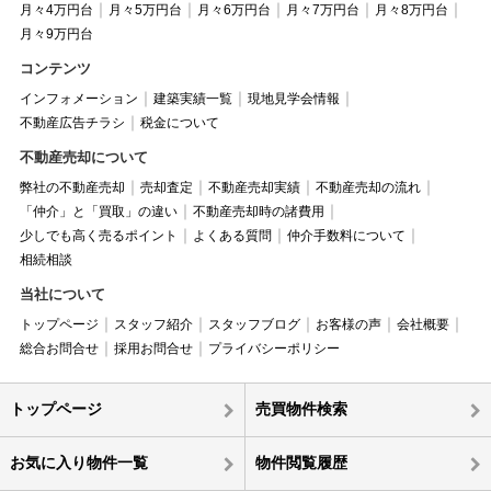
月々4万円台
月々5万円台
月々6万円台
月々7万円台
月々8万円台
月々9万円台
コンテンツ
インフォメーション
建築実績一覧
現地見学会情報
不動産広告チラシ
税金について
不動産売却について
弊社の不動産売却
売却査定
不動産売却実績
不動産売却の流れ
「仲介」と「買取」の違い
不動産売却時の諸費用
少しでも高く売るポイント
よくある質問
仲介手数料について
相続相談
当社について
トップページ
スタッフ紹介
スタッフブログ
お客様の声
会社概要
総合お問合せ
採用お問合せ
プライバシーポリシー
トップページ
売買物件検索
お気に入り物件一覧
物件閲覧履歴