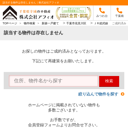
該当する物件は存在しません｜株式会社アフィオ
みつわ台
千葉南
>
>
TOPページ
>
物件検索
>
新築一戸建て
千葉市花見川区
ＪＲ総武線
ご成約済み
該当する物件は存在しません
お探しの物件はご成約済みとなっております。
下記にて再建策をお願いたします。
検索
絞り込んで物件を探す
ホームページに掲載されていない物件も
多数ございます。
お手数ですが、
会員登録フォームよりお問合せ下さい。