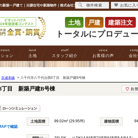
物件検索
お気に入
万円の新築一戸建て｜分譲住宅や新築物件｜株式会社アフィオ
土地
戸建
建築注文
トータルにプロデュ
nsion
land
staff
voice
com
ンション
土地
スタッフ紹介
お客様の声
会社
>
>
京成本線
八千代市八千代台西8丁目 新築戸建B号棟
8丁目 新築戸建B号棟
99.02m² (29.95坪)
9
土地面積
建物面積
MAPで確認