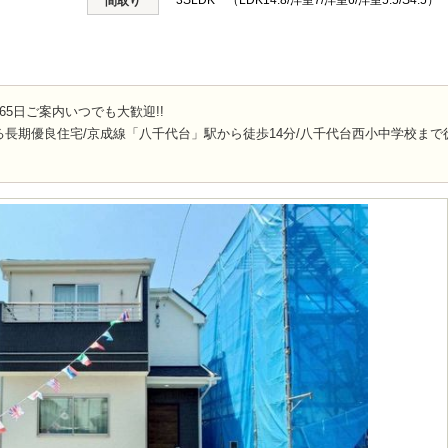
3SLDK （LDK14.8/洋室7/洋室6/洋室5.5/S4.5）
間取り
65日ご案内いつでも大歓迎!!
長期優良住宅/京成線「八千代台」駅から徒歩14分/八千代台西小中学校まで徒