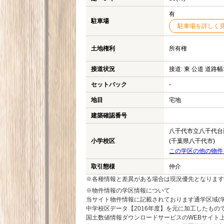
有
駐車場
駐車場を詳しく
土地権利
所有権
接道状況
接道: 東 公道 道路幅:
セットバック
-
地目
宅地
建築確認番号
八千代市立八千代台
小学校区
(千葉県八千代市)
この学区の他の物件
取引態様
仲介
※各種情報と差異がある場合は現況優先となります
※物件情報の学区情報について
当サイト物件情報に記載されております通学区域(学
中学校区データ【2016年度】を元に加工したも
国土数値情報ダウンロードサービスのWEBサイト