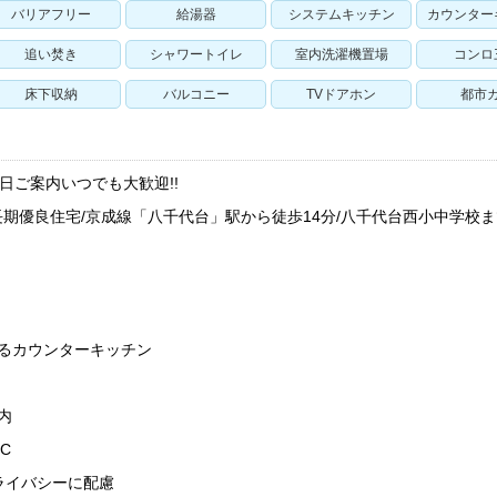
バリアフリー
給湯器
システムキッチン
カウンター
追い焚き
シャワートイレ
室内洗濯機置場
コンロ
床下収納
バルコニー
TVドアホン
都市
日ご案内いつでも大歓迎!!
期優良住宅/京成線「八千代台」駅から徒歩14分/八千代台西小中学校
るカウンターキッチン
内
C
ライバシーに配慮