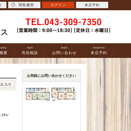
り
閲覧履歴
ログイン
来店予約
ース
pany
sell
mail
reserve
概要
売却相談
お問い合わせ
来店予約
お気軽にお問い合わせください
4.19㎡