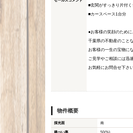
セールスコメント
■玄関がすっきり片付く
■カースペース1台分
●お客様の笑顔のため
千葉県の不動産のこと
お客様の一生の宝物に
ご見学やご相談には迅
お気軽にお問合せ下さ
物件概要
採光面
南
建ぺい率
50(%)