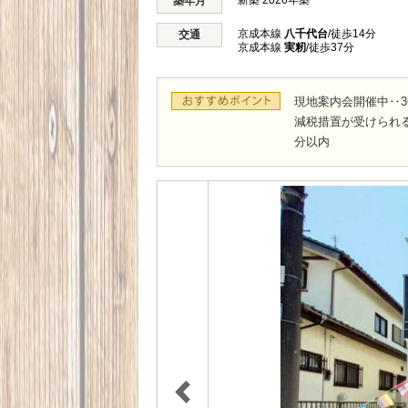
新築 2026年築
築年月
京成本線
八千代台
/徒歩14分
交通
京成本線
実籾
/徒歩37分
現地案内会開催中‥3
減税措置が受けられる
分以内