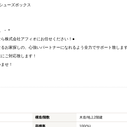
シューズボックス
に。・＊
なら株式会社アフィオにお任せください！●
なるお家探しの、心強いパートナーになれるよう全力でサポート致しま
速にご対応致します！
いませ！
構造/階数
木造/
地上2階建
容積率
100(%)