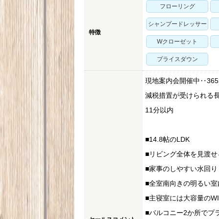
フローリング
シャンプードレッサー
特徴
Wクローゼット
プライスダウン
現地案内会開催中‥365
減税措置が受けられる長
11分以内
■14.8帖のLDK
■リビング全体を見渡せ
■家事のしやすい水回り
■全室南向きの明るい室
■主寝室には大容量のWI
■バルコニー2か所でプ