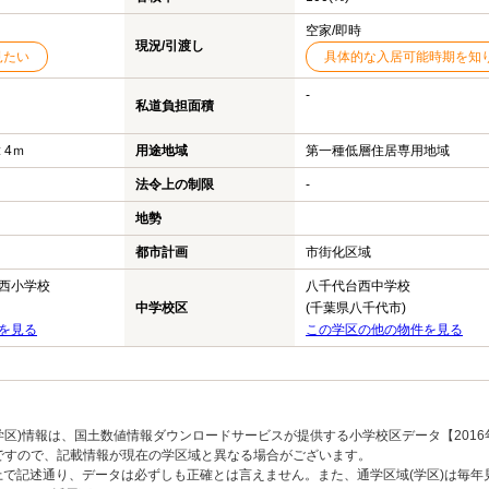
空家/即時
現況/引渡し
見たい
具体的な入居可能時期を知
-
私道負担面積
 4ｍ
用途地域
第一種低層住居専用地域
法令上の制限
-
地勢
都市計画
市街化区域
西小学校
八千代台西中学校
中学校区
(千葉県八千代市)
を見る
この学区の他の物件を見る
区)情報は、国土数値情報ダウンロードサービスが提供する小学校区データ【2016
のですので、記載情報が現在の学区域と異なる場合がございます。
上で記述通り、データは必ずしも正確とは言えません。また、通学区域(学区)は毎年