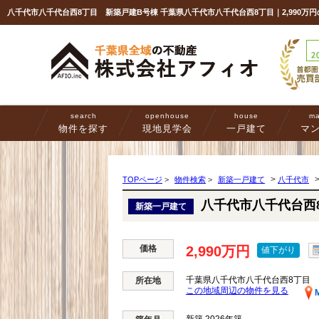
八千代市八千代台西8丁目 新築戸建B号棟 千葉県八千代市八千代台西8丁目｜2,990
search
openhouse
house
ma
物件を探す
現地見学会
一戸建て
マ
>
TOPページ
>
物件検索
>
新築一戸建て
八千代市
八千代市八千代台西
新築一戸建て
価格
2,990万円
値下がり
千葉県八千代市八千代台西8丁目
所在地
この地域周辺の物件を見る