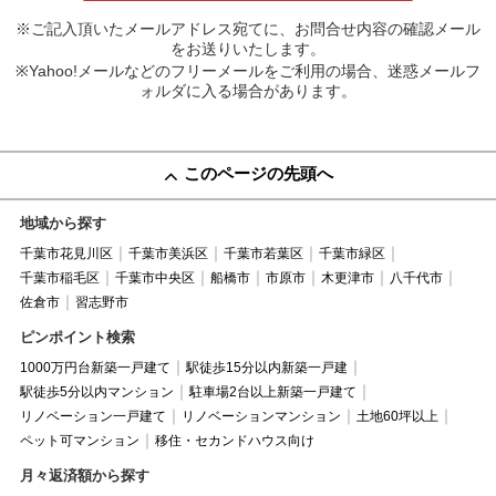
※ご記入頂いたメールアドレス宛てに、お問合せ内容の確認メール
をお送りいたします。
※Yahoo!メールなどのフリーメールをご利用の場合、迷惑メールフ
ォルダに入る場合があります。
このページの先頭へ
地域から探す
千葉市花見川区
千葉市美浜区
千葉市若葉区
千葉市緑区
千葉市稲毛区
千葉市中央区
船橋市
市原市
木更津市
八千代市
佐倉市
習志野市
ピンポイント検索
1000万円台新築一戸建て
駅徒歩15分以内新築一戸建
駅徒歩5分以内マンション
駐車場2台以上新築一戸建て
リノベーション一戸建て
リノベーションマンション
土地60坪以上
ペット可マンション
移住・セカンドハウス向け
月々返済額から探す