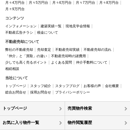
月々4万円台
月々5万円台
月々6万円台
月々7万円台
月々8万円台
月々9万円台
コンテンツ
インフォメーション
建築実績一覧
現地見学会情報
不動産広告チラシ
税金について
不動産売却について
弊社の不動産売却
売却査定
不動産売却実績
不動産売却の流れ
「仲介」と「買取」の違い
不動産売却時の諸費用
少しでも高く売るポイント
よくある質問
仲介手数料について
相続相談
当社について
トップページ
スタッフ紹介
スタッフブログ
お客様の声
会社概要
総合お問合せ
採用お問合せ
プライバシーポリシー
トップページ
売買物件検索
お気に入り物件一覧
物件閲覧履歴