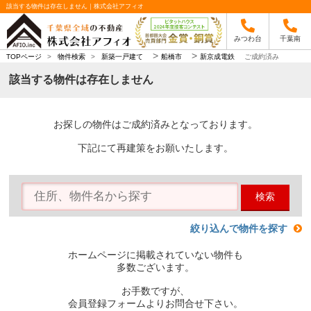
該当する物件は存在しません｜株式会社アフィオ
みつわ台
千葉南
>
>
TOPページ
>
物件検索
>
新築一戸建て
船橋市
新京成電鉄
ご成約済み
該当する物件は存在しません
お探しの物件はご成約済みとなっております。
下記にて再建策をお願いたします。
検索
絞り込んで物件を探す
ホームページに掲載されていない物件も
多数ございます。
お手数ですが、
会員登録フォームよりお問合せ下さい。