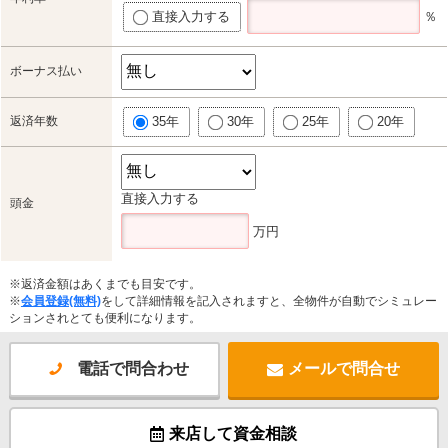
直接入力する
％
ボーナス払い
返済年数
35年
30年
25年
20年
直接入力する
頭金
万円
※返済金額はあくまでも目安です。
※
会員登録(無料)
をして詳細情報を記入されますと、全物件が自動でシミュレー
ションされとても便利になります。
電話で問合わせ
メールで問合せ
来店して資金相談