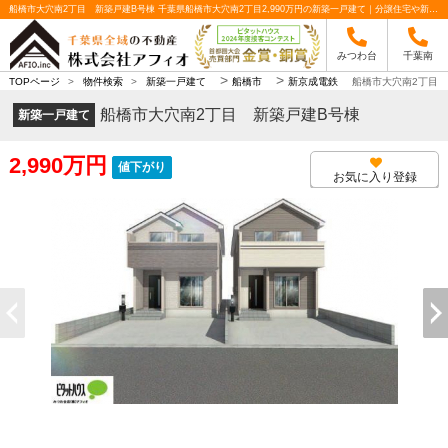
船橋市大穴南2丁目 新築戸建B号棟 千葉県船橋市大穴南2丁目2,990万円の新築一戸建て｜分譲住宅や新築物件｜株式会社アフィオ
みつわ台
千葉南
>
>
TOPページ
>
物件検索
>
新築一戸建て
船橋市
新京成電鉄
船橋市大穴南2丁目 
船橋市大穴南2丁目 新築戸建B号棟
新築一戸建て
2,990万円
値下がり
お気に入り登録