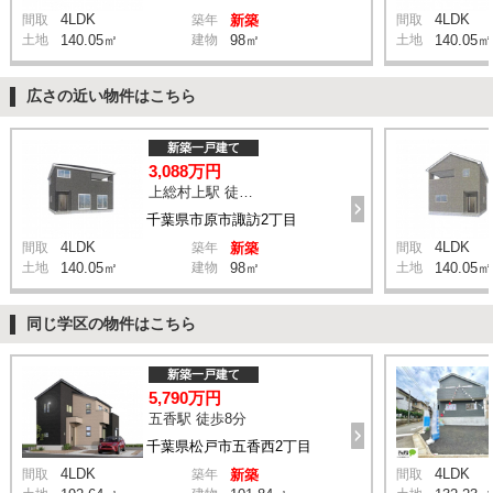
4LDK
4LDK
間取
築年
新築
間取
土地
140.05㎡
建物
98㎡
土地
140.05㎡
広さの近い物件はこちら
新築一戸建て
3,088万円
上総村上駅 徒歩14分
千葉県市原市諏訪2丁目
4LDK
4LDK
間取
築年
新築
間取
土地
140.05㎡
建物
98㎡
土地
140.05㎡
同じ学区の物件はこちら
新築一戸建て
5,790万円
五香駅 徒歩8分
千葉県松戸市五香西2丁目
4LDK
4LDK
間取
築年
新築
間取