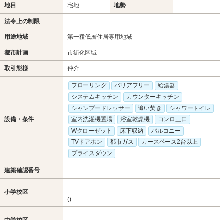
地目
宅地
地勢
-
法令上の制限
用途地域
第一種低層住居専用地域
都市計画
市街化区域
取引態様
仲介
フローリング
バリアフリー
給湯器
システムキッチン
カウンターキッチン
シャンプードレッサー
追い焚き
シャワートイレ
設備・条件
室内洗濯機置場
浴室乾燥機
コンロ三口
Wクローゼット
床下収納
バルコニー
TVドアホン
都市ガス
カースペース2台以上
プライスダウン
建築確認番号
小学校区
()
中学校区