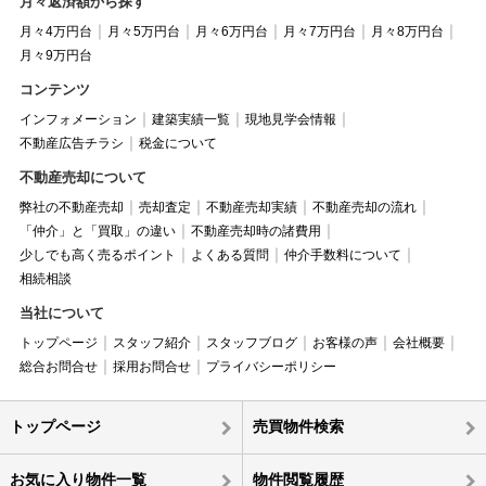
月々返済額から探す
月々4万円台
月々5万円台
月々6万円台
月々7万円台
月々8万円台
月々9万円台
コンテンツ
インフォメーション
建築実績一覧
現地見学会情報
不動産広告チラシ
税金について
不動産売却について
弊社の不動産売却
売却査定
不動産売却実績
不動産売却の流れ
「仲介」と「買取」の違い
不動産売却時の諸費用
少しでも高く売るポイント
よくある質問
仲介手数料について
相続相談
当社について
トップページ
スタッフ紹介
スタッフブログ
お客様の声
会社概要
総合お問合せ
採用お問合せ
プライバシーポリシー
トップページ
売買物件検索
お気に入り物件一覧
物件閲覧履歴