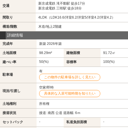
新京成電鉄 滝不動駅 徒歩17分
交通
新京成電鉄 三咲駅 徒歩18分
間取り
4LDK（LDK16.6/洋室6.2/洋室5/洋室4.2/洋室4.2）
構造/階数
木造/地上2階建
詳細情報
完成年
新築 2026年築
土地面積
98.29m²
建物面積
91.72㎡
50(%)
100(%)
建ぺい率
容積率
有
駐車場
この物件の駐車場を詳しく見たい
空家/即時
現況/引渡し
具体的な入居可能時期を知りたい
土地権利
所有権
接道状況
接道: 南西 公道 道路幅: 6ｍ
-
-
セットバック
私道負担面積