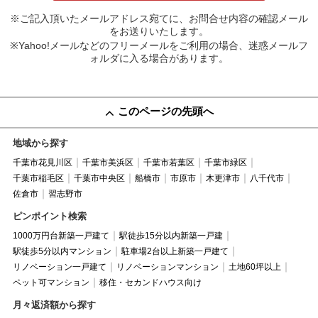
※ご記入頂いたメールアドレス宛てに、お問合せ内容の確認メール
をお送りいたします。
※Yahoo!メールなどのフリーメールをご利用の場合、迷惑メールフ
ォルダに入る場合があります。
このページの先頭へ
地域から探す
千葉市花見川区
千葉市美浜区
千葉市若葉区
千葉市緑区
千葉市稲毛区
千葉市中央区
船橋市
市原市
木更津市
八千代市
佐倉市
習志野市
ピンポイント検索
1000万円台新築一戸建て
駅徒歩15分以内新築一戸建
駅徒歩5分以内マンション
駐車場2台以上新築一戸建て
リノベーション一戸建て
リノベーションマンション
土地60坪以上
ペット可マンション
移住・セカンドハウス向け
月々返済額から探す