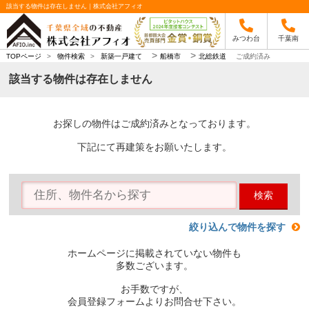
該当する物件は存在しません｜株式会社アフィオ
みつわ台
千葉南
>
>
TOPページ
>
物件検索
>
新築一戸建て
船橋市
北総鉄道
ご成約済み
該当する物件は存在しません
お探しの物件はご成約済みとなっております。
下記にて再建策をお願いたします。
検索
絞り込んで物件を探す
ホームページに掲載されていない物件も
多数ございます。
お手数ですが、
会員登録フォームよりお問合せ下さい。