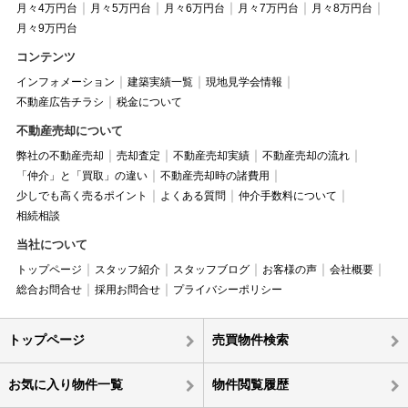
月々4万円台
月々5万円台
月々6万円台
月々7万円台
月々8万円台
月々9万円台
コンテンツ
インフォメーション
建築実績一覧
現地見学会情報
不動産広告チラシ
税金について
不動産売却について
弊社の不動産売却
売却査定
不動産売却実績
不動産売却の流れ
「仲介」と「買取」の違い
不動産売却時の諸費用
少しでも高く売るポイント
よくある質問
仲介手数料について
相続相談
当社について
トップページ
スタッフ紹介
スタッフブログ
お客様の声
会社概要
総合お問合せ
採用お問合せ
プライバシーポリシー
トップページ
売買物件検索
お気に入り物件一覧
物件閲覧履歴