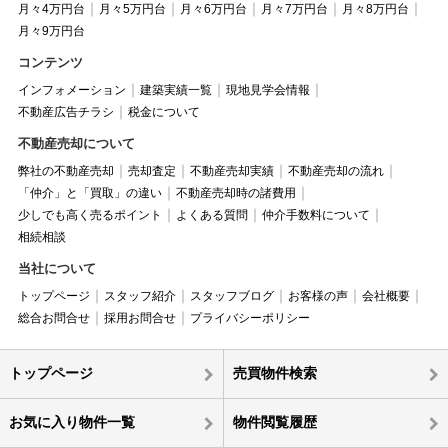
月々4万円台
月々5万円台
月々6万円台
月々7万円台
月々8万円台
月々9万円台
コンテンツ
インフォメーション
建築実績一覧
現地見学会情報
不動産広告チラシ
税金について
不動産売却について
弊社の不動産売却
売却査定
不動産売却実績
不動産売却の流れ
「仲介」と「買取」の違い
不動産売却時の諸費用
少しでも高く売るポイント
よくある質問
仲介手数料について
相続相談
当社について
トップページ
スタッフ紹介
スタッフブログ
お客様の声
会社概要
総合お問合せ
採用お問合せ
プライバシーポリシー
トップページ
売買物件検索
お気に入り物件一覧
物件閲覧履歴