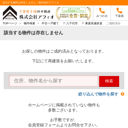
該当する物件は存在しません｜株式会社アフィオ
みつわ台
千葉南
>
>
TOPページ
>
物件検索
>
中古一戸建て
八千代市
東葉高速鉄道
ご成約済み
該当する物件は存在しません
お探しの物件はご成約済みとなっております。
下記にて再建策をお願いたします。
検索
絞り込んで物件を探す
ホームページに掲載されていない物件も
多数ございます。
お手数ですが、
会員登録フォームよりお問合せ下さい。