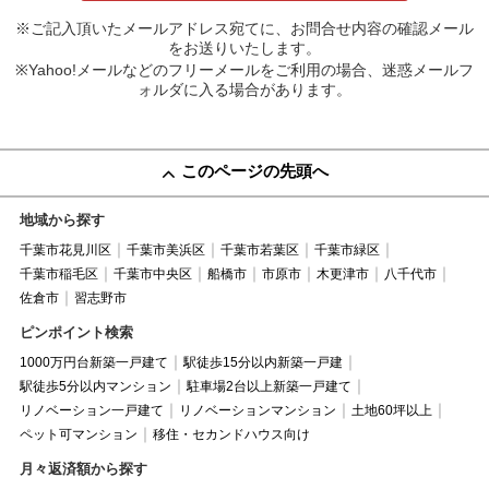
※ご記入頂いたメールアドレス宛てに、お問合せ内容の確認メール
をお送りいたします。
※Yahoo!メールなどのフリーメールをご利用の場合、迷惑メールフ
ォルダに入る場合があります。
このページの先頭へ
地域から探す
千葉市花見川区
千葉市美浜区
千葉市若葉区
千葉市緑区
千葉市稲毛区
千葉市中央区
船橋市
市原市
木更津市
八千代市
佐倉市
習志野市
ピンポイント検索
1000万円台新築一戸建て
駅徒歩15分以内新築一戸建
駅徒歩5分以内マンション
駐車場2台以上新築一戸建て
リノベーション一戸建て
リノベーションマンション
土地60坪以上
ペット可マンション
移住・セカンドハウス向け
月々返済額から探す