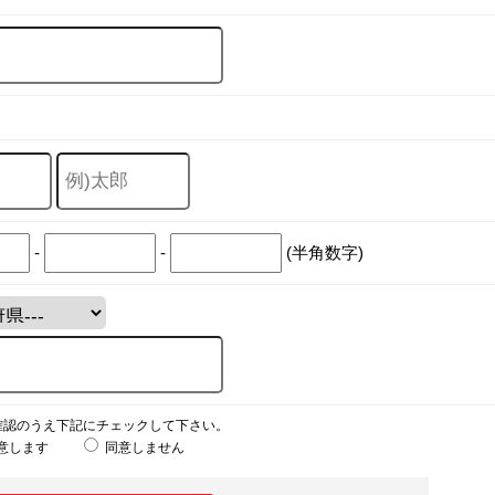
-
-
(半角数字)
確認のうえ下記にチェックして下さい。
意します
同意しません