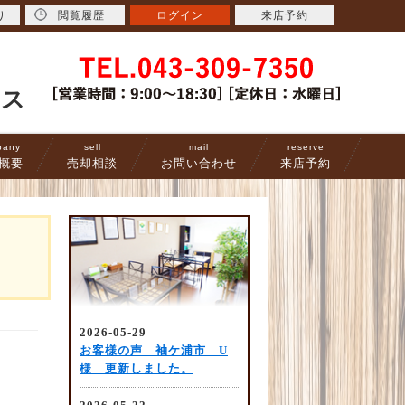
り
閲覧履歴
ログイン
来店予約
ース
pany
sell
mail
reserve
概要
売却相談
お問い合わせ
来店予約