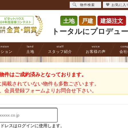
物件検索
お気に入
土地
戸建
建築注文
トータルにプロデュ
nsion
land
staff
voice
com
ンション
土地
スタッフ紹介
お客様の声
会社
物件はご成約済みとなっております。
に掲載されていない物件も多数ございます。
、会員登録フォームよりお問合せ下さい。
アドレスはログインに使用します。