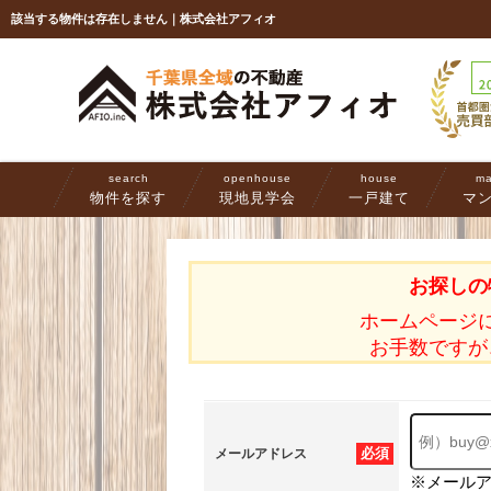
該当する物件は存在しません｜株式会社アフィオ
search
openhouse
house
ma
物件を探す
現地見学会
一戸建て
マ
お探しの
ホームページ
お手数ですが
必須
メールアドレス
※メール