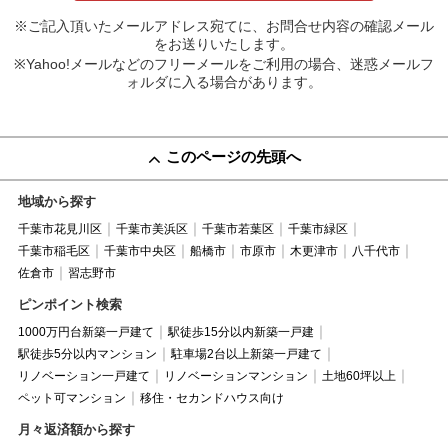
※ご記入頂いたメールアドレス宛てに、お問合せ内容の確認メール
をお送りいたします。
※Yahoo!メールなどのフリーメールをご利用の場合、迷惑メールフ
ォルダに入る場合があります。
このページの先頭へ
地域から探す
千葉市花見川区
千葉市美浜区
千葉市若葉区
千葉市緑区
千葉市稲毛区
千葉市中央区
船橋市
市原市
木更津市
八千代市
佐倉市
習志野市
ピンポイント検索
1000万円台新築一戸建て
駅徒歩15分以内新築一戸建
駅徒歩5分以内マンション
駐車場2台以上新築一戸建て
リノベーション一戸建て
リノベーションマンション
土地60坪以上
ペット可マンション
移住・セカンドハウス向け
月々返済額から探す