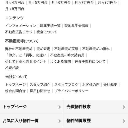
月々4万円台
月々5万円台
月々6万円台
月々7万円台
月々8万円台
月々9万円台
コンテンツ
インフォメーション
建築実績一覧
現地見学会情報
不動産広告チラシ
税金について
不動産売却について
弊社の不動産売却
売却査定
不動産売却実績
不動産売却の流れ
「仲介」と「買取」の違い
不動産売却時の諸費用
少しでも高く売るポイント
よくある質問
仲介手数料について
相続相談
当社について
トップページ
スタッフ紹介
スタッフブログ
お客様の声
会社概要
総合お問合せ
採用お問合せ
プライバシーポリシー
トップページ
売買物件検索
お気に入り物件一覧
物件閲覧履歴