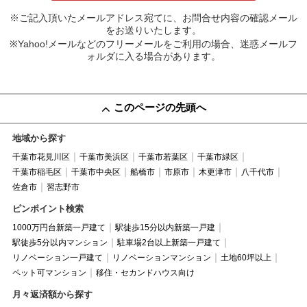
※ご記入頂いたメールアドレス宛てに、お問合せ内容の確認メール
をお送りいたします。
※Yahoo!メールなどのフリーメールをご利用の場合、迷惑メールフ
ォルダに入る場合があります。
このページの先頭へ
地域から探す
千葉市花見川区
千葉市美浜区
千葉市若葉区
千葉市緑区
千葉市稲毛区
千葉市中央区
船橋市
市原市
木更津市
八千代市
佐倉市
習志野市
ピンポイント検索
1000万円台新築一戸建て
駅徒歩15分以内新築一戸建
駅徒歩5分以内マンション
駐車場2台以上新築一戸建て
リノベーション一戸建て
リノベーションマンション
土地60坪以上
ペット可マンション
移住・セカンドハウス向け
月々返済額から探す