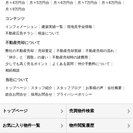
月々4万円台
月々5万円台
月々6万円台
月々7万円台
月々8万円台
月々9万円台
コンテンツ
インフォメーション
建築実績一覧
現地見学会情報
不動産広告チラシ
税金について
不動産売却について
弊社の不動産売却
売却査定
不動産売却実績
不動産売却の流れ
「仲介」と「買取」の違い
不動産売却時の諸費用
少しでも高く売るポイント
よくある質問
仲介手数料について
相続相談
当社について
トップページ
スタッフ紹介
スタッフブログ
お客様の声
会社概要
総合お問合せ
採用お問合せ
プライバシーポリシー
トップページ
売買物件検索
お気に入り物件一覧
物件閲覧履歴